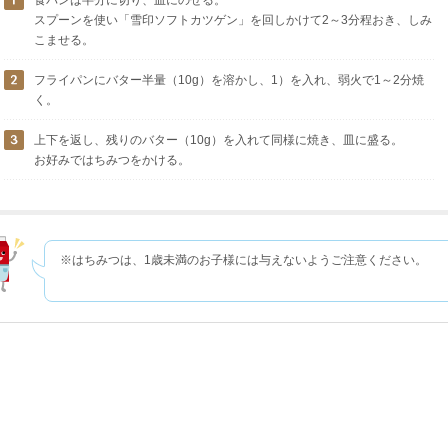
食パンは半分に切り、皿にのせる。
スプーンを使い「雪印ソフトカツゲン」を回しかけて2～3分程おき、しみ
こませる。
フライパンにバター半量（10g）を溶かし、1）を入れ、弱火で1～2分焼
く。
上下を返し、残りのバター（10g）を入れて同様に焼き、皿に盛る。
お好みではちみつをかける。
※はちみつは、1歳未満のお子様には与えないようご注意ください。