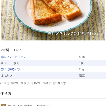
（1人分）
雪印ソフトカツゲン
50ml
食パン（6枚切）
1枚
雪印北海道バター
20g
はちみつ
適宜
カップは200ml、大さじ1は15ml、小さじ1は5mlです。