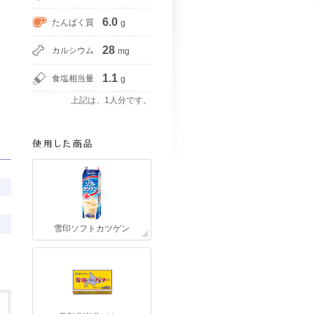
6.0
たんぱく質
g
28
カルシウム
mg
1.1
食塩相当量
g
上記は、1人分です。
雪印ソフトカツゲン