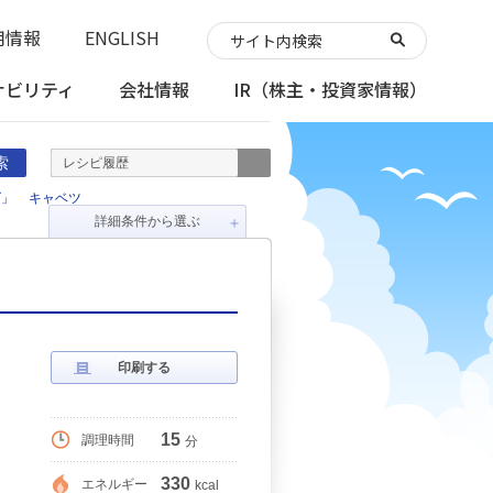
用情報
ENGLISH
ナビリティ
会社情報
IR
（株主・投資家情報）
索
レシピ履歴
ズ」
キャベツ
詳細条件から選ぶ
＋
印刷する
15
調理時間
分
330
エネルギー
kcal