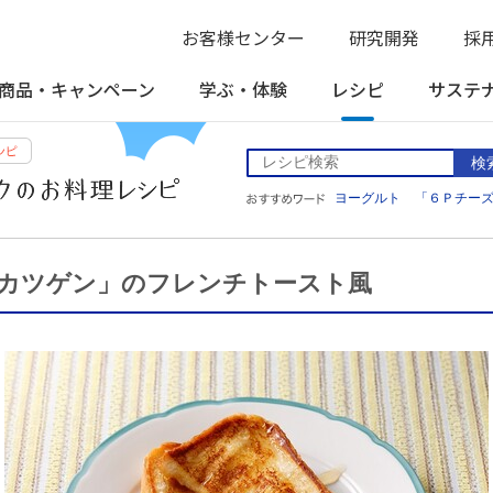
お客様センター
研究開発
採
商品・
キャンペーン
学ぶ・
体験
レシピ
サステ
検
ヨーグルト
「６Ｐチー
カツゲン」のフレンチトースト風