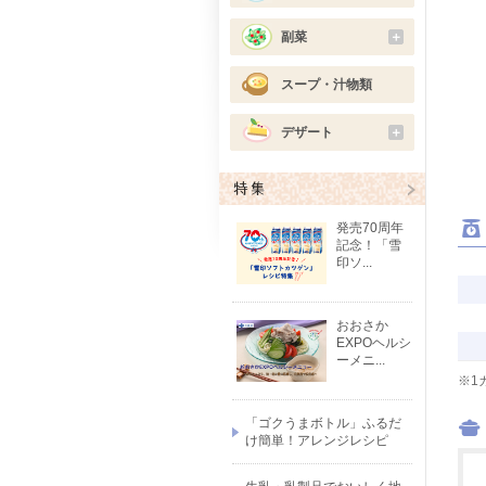
副菜
＋
スープ・汁物類
デザート
＋
発売70周年
記念！「雪
印ソ...
おおさか
EXPOヘルシ
ーメニ...
※1
「ゴクうまボトル」ふるだ
け簡単！アレンジレシピ