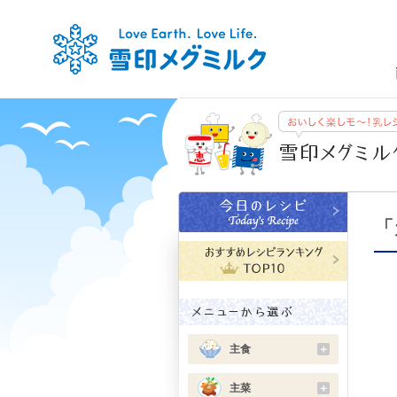
「
主食
＋
主菜
＋