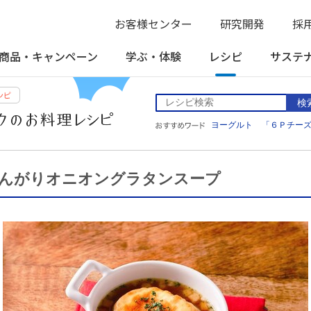
お客様センター
研究開発
採
商品・
キャンペーン
学ぶ・
体験
レシピ
サステ
検
ヨーグルト
「６Ｐチー
んがりオニオングラタンスープ