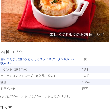
（1人分）
雪印こんがり焼ける とろけるスライス グラタン風味（7
1枚
枚入り）
バゲット（厚さ2㎝）
1切れ
オニオンコンソメスープ（市販品・粉末）
1人分
熱湯
150ml
ドライパセリ
適宜
カップは200ml、大さじ1は15ml、小さじ1は5mlです。