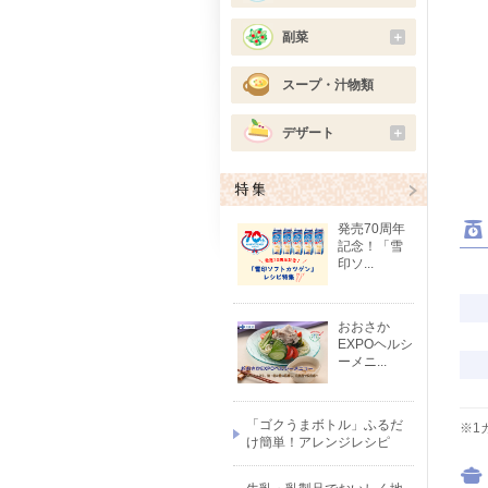
副菜
＋
スープ・汁物類
デザート
＋
発売70周年
記念！「雪
印ソ...
おおさか
EXPOヘルシ
ーメニ...
「ゴクうまボトル」ふるだ
※1
け簡単！アレンジレシピ