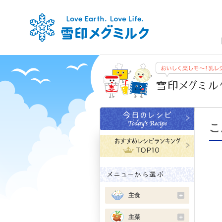
こ
主食
＋
主菜
＋