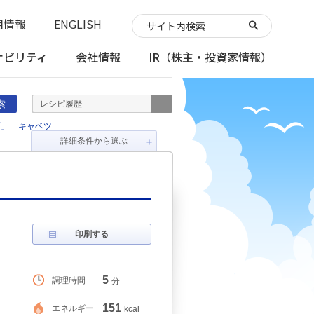
用情報
ENGLISH
ナビリティ
会社情報
IR
（株主・投資家情報）
索
レシピ履歴
ズ」
キャベツ
詳細条件から選ぶ
＋
印刷する
5
調理時間
分
151
エネルギー
kcal