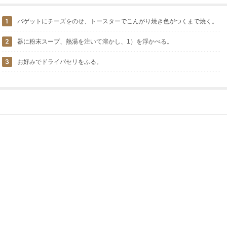
バゲットにチーズをのせ、トースターでこんがり焼き色がつくまで焼く。
器に粉末スープ、熱湯を注いて溶かし、1）を浮かべる。
お好みでドライパセリをふる。