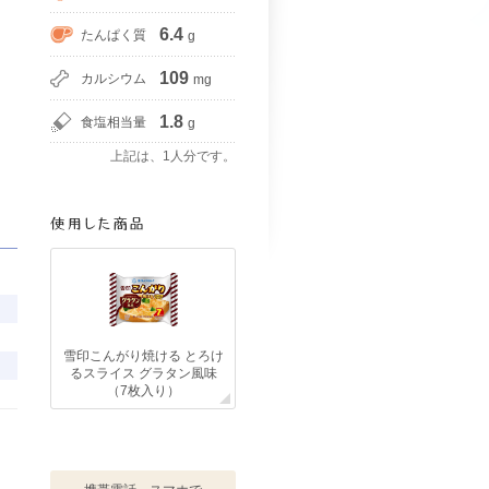
6.4
たんぱく質
g
109
カルシウム
mg
1.8
食塩相当量
g
上記は、1人分です。
雪印こんがり焼ける とろけ
るスライス グラタン風味
（7枚入り）