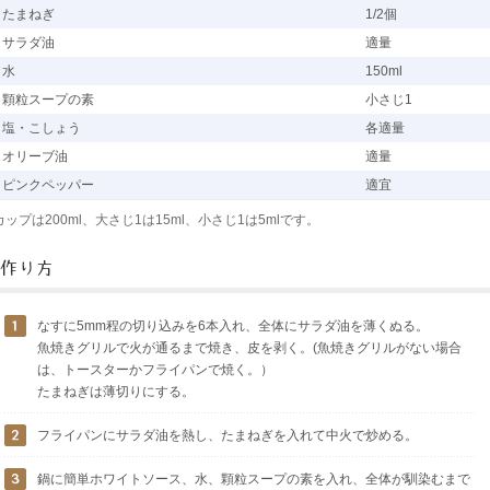
たまねぎ
1/2個
サラダ油
適量
水
150ml
顆粒スープの素
小さじ1
塩・こしょう
各適量
オリーブ油
適量
ピンクペッパー
適宜
カップは200ml、大さじ1は15ml、小さじ1は5mlです。
なすに5mm程の切り込みを6本入れ、全体にサラダ油を薄くぬる。
魚焼きグリルで火が通るまで焼き、皮を剥く。(魚焼きグリルがない場合
は、トースターかフライパンで焼く。）
たまねぎは薄切りにする。
フライパンにサラダ油を熱し、たまねぎを入れて中火で炒める。
鍋に簡単ホワイトソース、水、顆粒スープの素を入れ、全体が馴染むまで