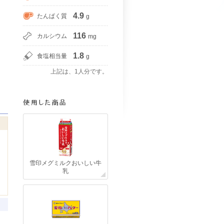
4.9
たんぱく質
g
116
カルシウム
mg
1.8
食塩相当量
g
上記は、1人分です。
雪印メグミルクおいしい牛
乳