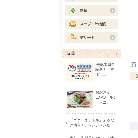
副菜
＋
スープ・汁物類
デザート
＋
発売70周年
記念！「雪
印ソ...
【
おおさか
EXPOヘルシ
ーメニ...
「ゴクうまボトル」ふるだ
け簡単！アレンジレシピ