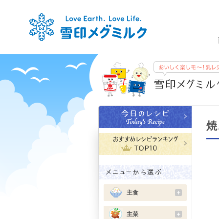
焼
主食
＋
主菜
＋