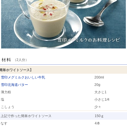
（2人分）
簡単ホワイトソース】
雪印メグミルクおいしい牛乳
200ml
雪印北海道バター
20g
薄力粉
大さじ1
塩
小さじ1/4
こしょう
少々
上記で作った簡単ホワイトソース
150ｇ
なす
4本