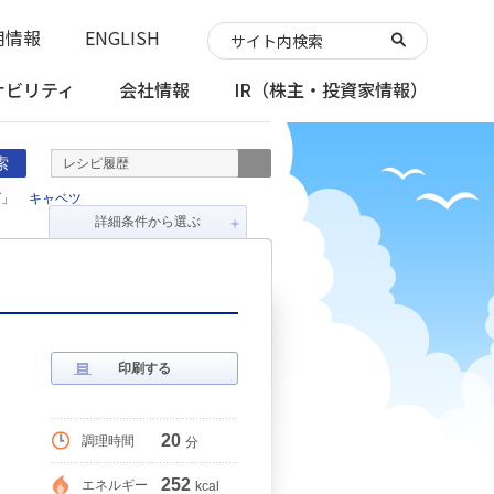
用情報
ENGLISH
ナビリティ
会社情報
IR
（株主・投資家情報）
索
レシピ履歴
ズ」
キャベツ
詳細条件から選ぶ
＋
印刷する
20
調理時間
分
252
エネルギー
kcal