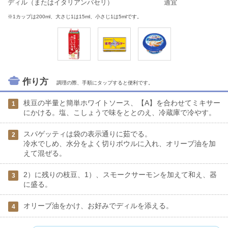
ディル（またはイタリアンパセリ）
適宜
※1カップは200ml、大さじ1は15ml、小さじ1は5mlです。
作り方
調理の際、手順にタップすると便利です。
枝豆の半量と簡単ホワイトソース、【A】を合わせてミキサー
1
にかける。塩、こしょうで味をととのえ、冷蔵庫で冷やす。
スパゲッティは袋の表示通りに茹でる。
2
冷水でしめ、水分をよく切りボウルに入れ、オリーブ油を加
えて混ぜる。
2）に残りの枝豆、1）、スモークサーモンを加えて和え、器
3
に盛る。
オリーブ油をかけ、お好みでディルを添える。
4