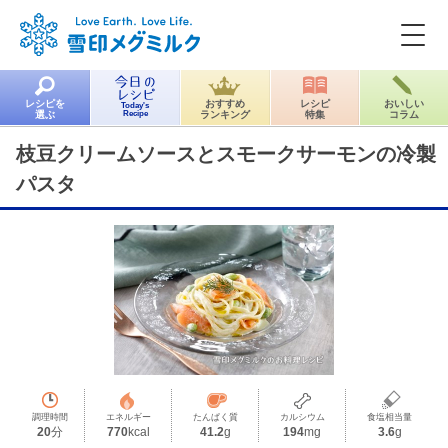
レシピを
おすすめ
レシピ
おいしい
Today's
選ぶ
Recipe
ランキング
特集
コラム
枝豆クリームソースとスモークサーモンの冷製
パスタ
調理時間
エネルギー
たんぱく質
カルシウム
食塩相当量
20
分
770
kcal
41.2
g
194
mg
3.6
g