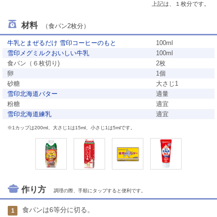
上記は、１枚分です。
材料
（食パン2枚分）
牛乳とまぜるだけ 雪印コーヒーのもと
100ml
雪印メグミルクおいしい牛乳
100ml
食パン（６枚切り)
2枚
卵
1個
砂糖
大さじ1
雪印北海道バター
適量
粉糖
適宜
雪印北海道練乳
適宜
※1カップは200ml、大さじ1は15ml、小さじ1は5mlです。
作り方
調理の際、手順にタップすると便利です。
食パンは6等分に切る。
1