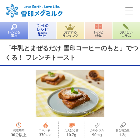
レシピを
おすすめ
レシピ
おいしい
Today's
選ぶ
Recipe
ランキング
特集
コラム
「牛乳とまぜるだけ 雪印コーヒーのもと」でつ
くる！ フレンチトースト
調理時間
エネルギー
たんぱく質
カルシウム
食塩相当量
30
分以上
370
kcal
10.7
g
90
mg
1.2
g