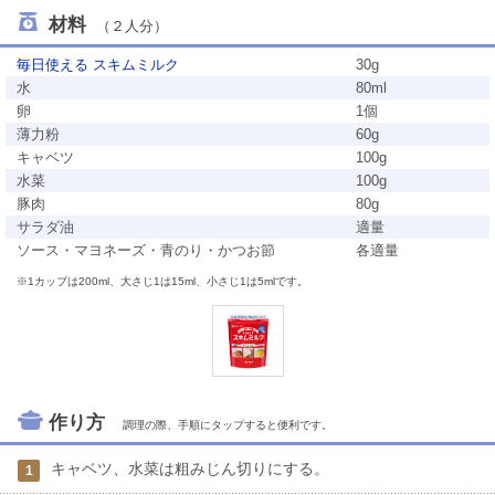
材料
（２人分）
毎日使える スキムミルク
30g
水
80ml
卵
1個
薄力粉
60g
キャベツ
100g
水菜
100g
豚肉
80g
サラダ油
適量
ソース・マヨネーズ・青のり・かつお節
各適量
※1カップは200ml、大さじ1は15ml、小さじ1は5mlです。
作り方
調理の際、手順にタップすると便利です。
キャベツ、水菜は粗みじん切りにする。
1