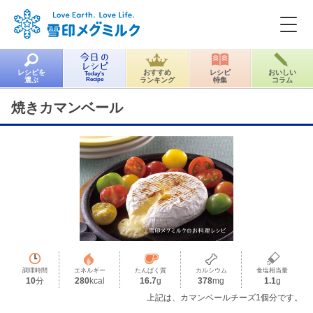
レシピを
おすすめ
レシピ
おいしい
Today's
選ぶ
Recipe
ランキング
特集
コラム
焼きカマンベール
調理時間
エネルギー
たんぱく質
カルシウム
食塩相当量
10
分
280
kcal
16.7
g
378
mg
1.1
g
上記は、カマンベールチーズ1個分です。