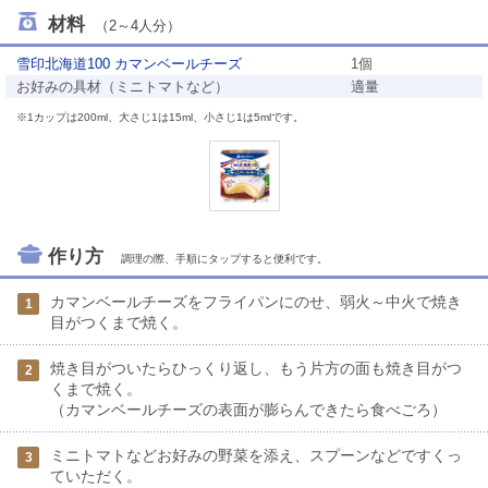
材料
（2～4人分）
雪印北海道100 カマンベールチーズ
1個
お好みの具材（ミニトマトなど）
適量
※1カップは200ml、大さじ1は15ml、小さじ1は5mlです。
作り方
調理の際、手順にタップすると便利です。
カマンベールチーズをフライパンにのせ、弱火～中火で焼き
1
目がつくまで焼く。
焼き目がついたらひっくり返し、もう片方の面も焼き目がつ
2
くまで焼く。
（カマンベールチーズの表面が膨らんできたら食べごろ）
ミニトマトなどお好みの野菜を添え、スプーンなどですくっ
3
ていただく。