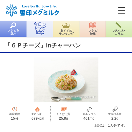
レシピを
おすすめ
レシピ
おいしい
Today's
選ぶ
Recipe
ランキング
特集
コラム
「６Ｐチーズ」inチャーハン
調理時間
エネルギー
たんぱく質
カルシウム
食塩相当量
15
分
679
kcal
25.8
g
401
mg
2.2
g
上記は、1人分です。