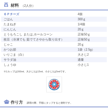
材料
（2人分）
６Ｐチーズ
4個
ごはん
300ｇ
たまねぎ
1/4個
にんじん
20ｇ
とうもろこし または,ホールコーン
正味50ｇ
枝豆（冷凍でも 茹でてさやから取り出す）
正味50ｇ
じゃこ
20ｇ
かつお節
1袋（2.5g）
いりごま（白）
大さじ2
サラダ油
適量
しょうゆ
小さじ1
※1カップは200ml、大さじ1は15ml、小さじ1は5mlです。
作り方
調理の際、手順にタップすると便利です。