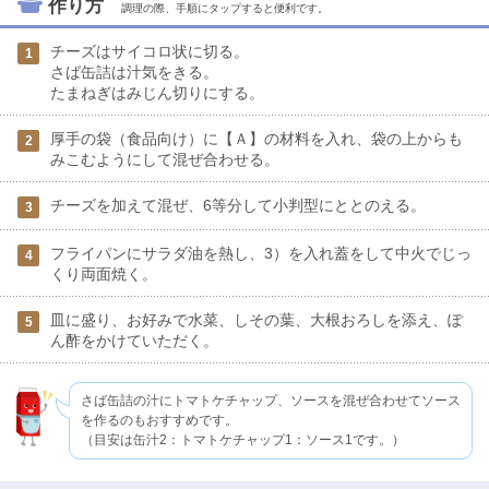
作り方
調理の際、手順にタップすると便利です。
チーズはサイコロ状に切る。
1
さば缶詰は汁気をきる。
たまねぎはみじん切りにする。
厚手の袋（食品向け）に【Ａ】の材料を入れ、袋の上からも
2
みこむようにして混ぜ合わせる。
チーズを加えて混ぜ、6等分して小判型にととのえる。
3
フライパンにサラダ油を熱し、3）を入れ蓋をして中火でじっ
4
くり両面焼く。
皿に盛り、お好みで水菜、しその葉、大根おろしを添え、ぽ
5
ん酢をかけていただく。
さば缶詰の汁にトマトケチャップ、ソースを混ぜ合わせてソース
を作るのもおすすめです。
（目安は缶汁2：トマトケチャップ1：ソース1です。）