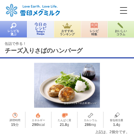
レシピを
おすすめ
レシピ
おいしい
Today's
選ぶ
Recipe
ランキング
特集
コラム
缶詰で作る！
チーズ入りさばのハンバーグ
調理時間
エネルギー
たんぱく質
カルシウム
食塩相当量
15
分
290
kcal
21.8
g
286
mg
1.4
g
上記は、2個分です。