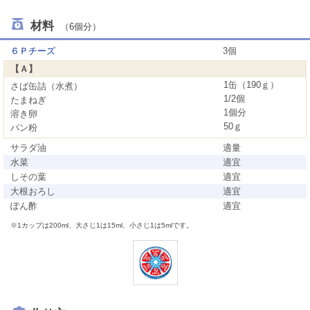
材料
（6個分）
６Ｐチーズ
3個
【Ａ】
1缶（190ｇ）
さば缶詰（水煮）
1/2個
たまねぎ
1個分
溶き卵
50ｇ
パン粉
サラダ油
適量
水菜
適宜
しその葉
適宜
大根おろし
適宜
ぽん酢
適宜
※1カップは200ml、大さじ1は15ml、小さじ1は5mlです。