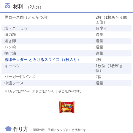
材料
（2人分）
豚ロース肉（とんかつ用）
2枚（1枚あたり80
ｇ位）
塩・こしょう
各少々
薄力粉
適量
溶き卵
適量
パン粉
適量
揚げ油
適量
雪印チェダー とろけるスライス（7枚入り）
2枚
キャベツ
1枚位（1枚50ｇ
位）
バーガー用バンズ
2個
中濃ソース
適量
※1カップは200ml、大さじ1は15ml、小さじ1は5mlです。
作り方
調理の際、手順にタップすると便利です。