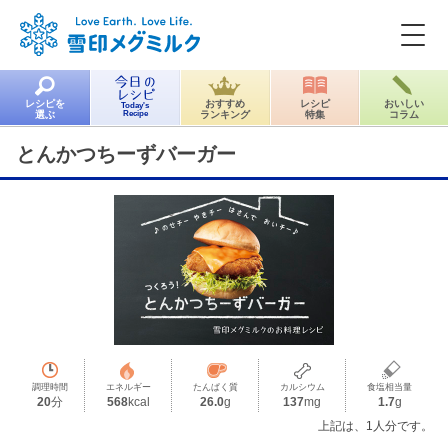
レシピを
おすすめ
レシピ
おいしい
Today's
選ぶ
Recipe
ランキング
特集
コラム
とんかつちーずバーガー
調理時間
エネルギー
たんぱく質
カルシウム
食塩相当量
20
分
568
kcal
26.0
g
137
mg
1.7
g
上記は、1人分です。