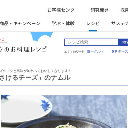
お客様センター
研究開発
採
商品・
キャンペーン
学ぶ・
体験
レシピ
サステ
検
ヨーグルト
「６Ｐチー
ズのコクと風味が加わっておいしくなります！
さけるチーズ」のナムル