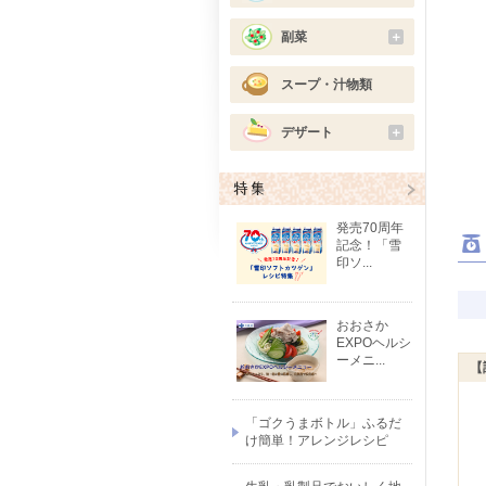
副菜
＋
スープ・汁物類
デザート
＋
発売70周年
記念！「雪
印ソ...
おおさか
EXPOヘルシ
ーメニ...
【
「ゴクうまボトル」ふるだ
け簡単！アレンジレシピ