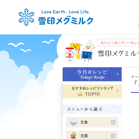
チー
「
主食
＋
主菜
＋