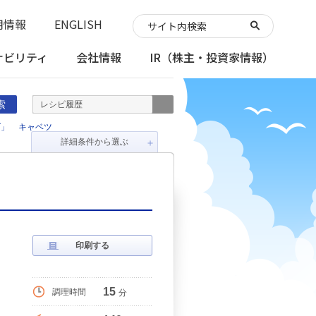
用情報
ENGLISH
ナビリティ
会社情報
IR
（株主・投資家情報）
索
レシピ履歴
ズ」
キャベツ
詳細条件から選ぶ
＋
印刷する
15
調理時間
分