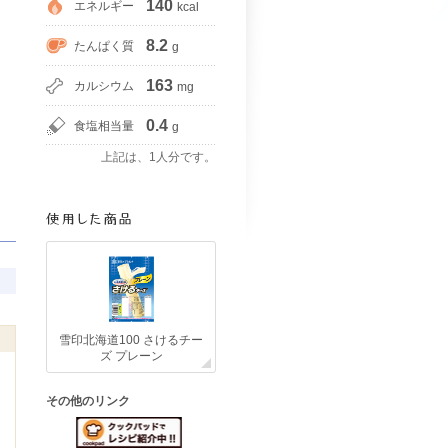
140
エネルギー
kcal
8.2
たんぱく質
g
163
カルシウム
mg
0.4
食塩相当量
g
上記は、1人分です。
雪印北海道100 さけるチー
ズ プレーン
その他のリンク