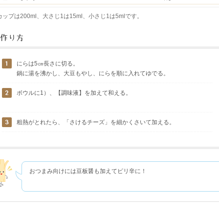
カップは200ml、大さじ1は15ml、小さじ1は5mlです。
にらは5㎝長さに切る。
鍋に湯を沸かし、大豆もやし、にらを順に入れてゆでる。
ボウルに1）、【調味液】を加えて和える。
粗熱がとれたら、「さけるチーズ」を細かくさいて加える。
おつまみ向けには豆板醤も加えてピリ辛に！