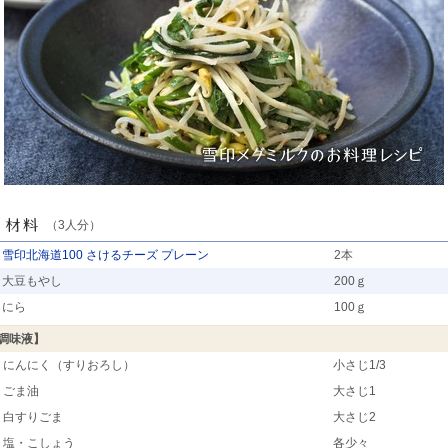
（3人分）
雪印北海道100 さけるチーズ プレーン
2本
大豆もやし
200ｇ
にら
100ｇ
調味液】
にんにく（すりおろし）
小さじ1/3
ごま油
大さじ1
白すりごま
大さじ2
塩・こしょう
各少々