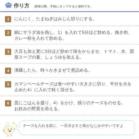
作り方
調理の際、手順にタップすると便利です。
にんにく、たまねぎはみじん切りにする。
1
鍋にサラダ油を熱し、1）を入れて5分ほど炒める。挽き肉、
2
カレー粉を入れて炒める。
大豆も加え更に3分ほど炒めて味をからませ、トマト、水、固
3
形スープの素、しょうゆを加える。
沸騰したら、時々かきまぜて煮詰める。
4
カマンベールチーズは食べやすい大きさに切り、半分を火を
5
止めた4）に入れて軽く混ぜる。
皿にごはんを盛り、4）をかけ、残りのチーズをのせる。
6
お好みの野菜を添える。
チーズを入れる前に、一旦冷ますと味がなじみやすいですよ