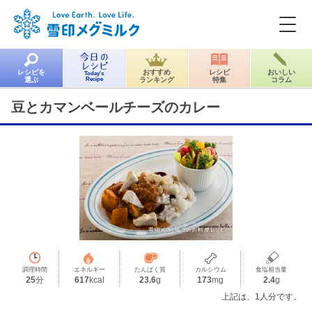
レシピを
おすすめ
レシピ
おいしい
Today's
選ぶ
Recipe
ランキング
特集
コラム
豆とカマンベールチーズのカレー
調理時間
エネルギー
たんぱく質
カルシウム
食塩相当量
25
分
617
kcal
23.6
g
173
mg
2.4
g
上記は、1人分です。