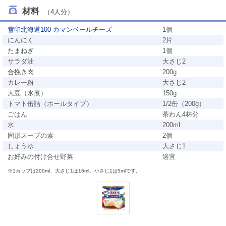
材料
（4人分）
雪印北海道100 カマンベールチーズ
1個
にんにく
2片
たまねぎ
1個
サラダ油
大さじ2
合挽き肉
200g
カレー粉
大さじ2
大豆（水煮）
150g
トマト缶詰（ホールタイプ）
1/2缶（200g）
ごはん
茶わん4杯分
水
200ml
固形スープの素
2個
しょうゆ
大さじ1
お好みの付け合せ野菜
適宜
※1カップは200ml、大さじ1は15ml、小さじ1は5mlです。