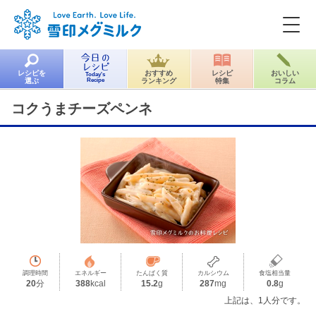
レシピを
おすすめ
レシピ
おいしい
Today's
選ぶ
Recipe
ランキング
特集
コラム
コクうまチーズペンネ
調理時間
エネルギー
たんぱく質
カルシウム
食塩相当量
20
分
388
kcal
15.2
g
287
mg
0.8
g
上記は、1人分です。