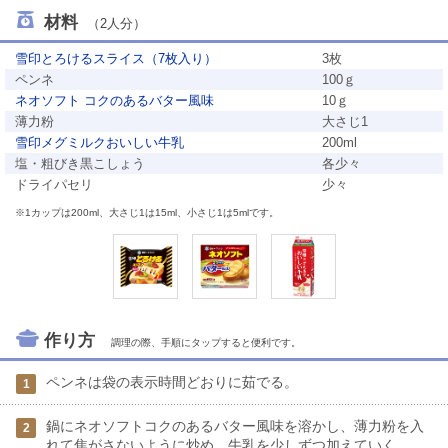
材料
（2人分）
雪印とろけるスライス（7枚入り）
3枚
ペンネ
100ｇ
ネオソフト コクのあるバター風味
10ｇ
薄力粉
大さじ1
雪印メグミルクおいしい牛乳
200ml
塩・粗びき黒こしょう
各少々
ドライパセリ
少々
※1カップは200ml、大さじ1は15ml、小さじ1は5mlです。
作り方
調理の際、手順にタップすると便利です。
ペンネは袋の表示時間どおりに茹でる。
1
鍋にネオソフトコクのあるバター風味を溶かし、薄力粉を入
2
れて焦がさないように炒め、牛乳を少しずつ加えていく。