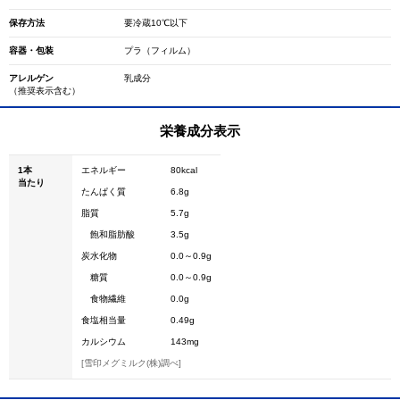
保存方法
要冷蔵10℃以下
容器・包装
プラ（フィルム）
アレルゲン
乳成分
（推奨表示含む）
栄養成分表示
1本
エネルギー
80kcal
当たり
たんぱく質
6.8g
脂質
5.7g
飽和脂肪酸
3.5g
炭水化物
0.0～0.9g
糖質
0.0～0.9g
食物繊維
0.0g
食塩相当量
0.49g
カルシウム
143mg
[雪印メグミルク(株)調べ]