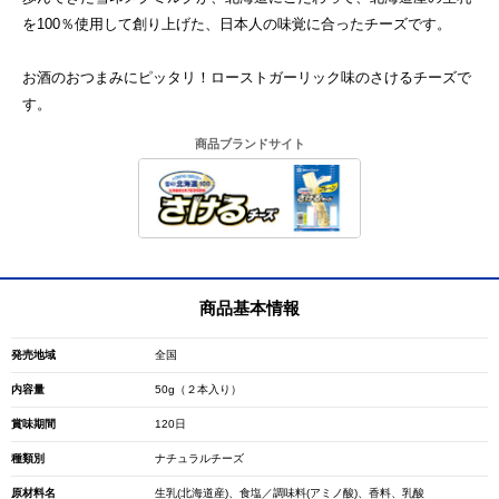
を100％使用して創り上げた、日本人の味覚に合ったチーズです。
お酒のおつまみにピッタリ！ローストガーリック味のさけるチーズで
す。
商品ブランドサイト
商品基本情報
発売地域
全国
内容量
50g（２本入り）
賞味期間
120日
種類別
ナチュラルチーズ
原材料名
生乳(北海道産)、食塩／調味料(アミノ酸)、香料、乳酸