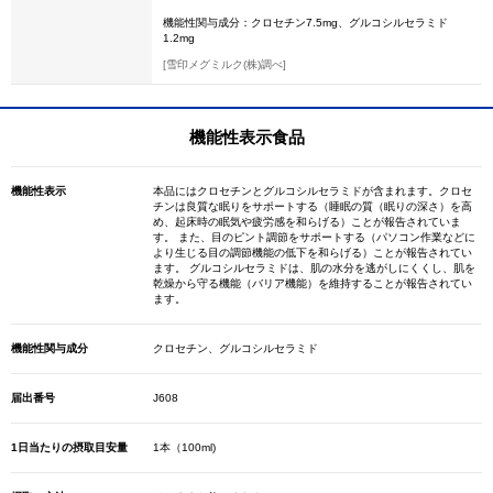
機能性関与成分：クロセチン7.5mg、グルコシルセラミド
1.2mg
[雪印メグミルク(株)調べ]
機能性表示食品
機能性表示
本品にはクロセチンとグルコシルセラミドが含まれます。クロセ
チンは良質な眠りをサポートする（睡眠の質（眠りの深さ）を高
め、起床時の眠気や疲労感を和らげる）ことが報告されていま
す。 また、目のピント調節をサポートする（パソコン作業などに
より生じる目の調節機能の低下を和らげる）ことが報告されてい
ます。 グルコシルセラミドは、肌の水分を逃がしにくくし、肌を
乾燥から守る機能（バリア機能）を維持することが報告されてい
ます。
機能性関与成分
クロセチン、グルコシルセラミド
届出番号
J608
1日当たりの摂取目安量
1本（100ml)