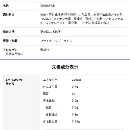
名称
清涼飲料水
原材料名
砂糖・異性化液糖(国内製造）、乳製品、米胚芽抽出物／安定剤
（CMC)、クチナシ色素、酸味料、香料、甘味料（アセスファム
K、スクラロース）、乳化剤、（一部に乳成分を含む）
保存方法
要冷蔵10℃以下
容器・包装
プラ：キャップ、ラベル
アレルゲン
乳成分
（推奨表示含む）
栄養成分表示
1本（100ml）
エネルギー
26kcal
当たり
たんぱく質
0.7g
脂質
0g
炭水化物
5.9g
糖質
5.6g
食物繊維
0.3g
食塩相当量
0.12g