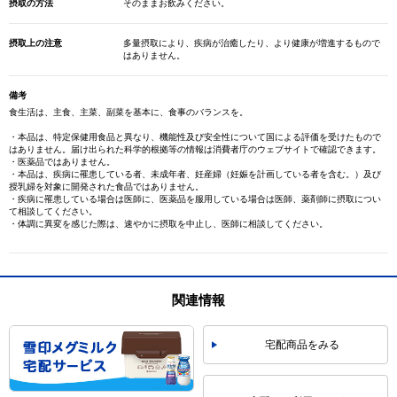
摂取の方法
そのままお飲みください。
摂取上の注意
多量摂取により、疾病が治癒したり、より健康が増進するもので
はありません。
備考
食生活は、主食、主菜、副菜を基本に、食事のバランスを。
・本品は、特定保健用食品と異なり、機能性及び安全性について国による評価を受けたもので
はありません。届け出られた科学的根拠等の情報は消費者庁のウェブサイトで確認できます。
・医薬品ではありません。
・本品は、疾病に罹患している者、未成年者、妊産婦（妊娠を計画している者を含む。）及び
授乳婦を対象に開発された食品ではありません。
・疾病に罹患している場合は医師に、医薬品を服用している場合は医師、薬剤師に摂取につい
て相談してください。
・体調に異変を感じた際は、速やかに摂取を中止し、医師に相談してください。
関連情報
宅配商品をみる