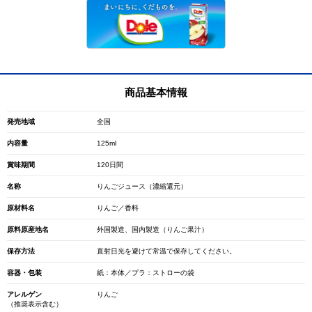
商品基本情報
発売地域
全国
内容量
125ml
賞味期間
120日間
名称
りんごジュース（濃縮還元）
原材料名
りんご／香料
原料原産地名
外国製造、国内製造（りんご果汁）
保存方法
直射日光を避けて常温で保存してください。
容器・包装
紙：本体／プラ：ストローの袋
アレルゲン
りんご
（推奨表示含む）