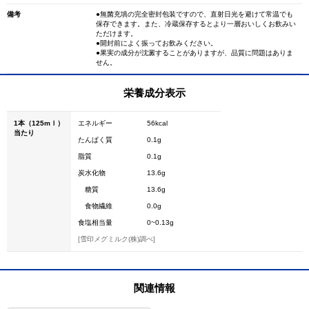
備考
●無菌充填の完全密封包装ですので、直射日光を避けて常温でも
保存できます。また、冷蔵保存するとより一層おいしくお飲みい
ただけます。
●開封前によく振ってお飲みください。
●果実の成分が沈澱することがありますが、品質に問題はありま
せん。
栄養成分表示
1本（125mｌ）
エネルギー
56kcal
当たり
たんぱく質
0.1g
脂質
0.1g
炭水化物
13.6g
糖質
13.6g
食物繊維
0.0g
食塩相当量
0~0.13g
[雪印メグミルク(株)調べ]
関連情報