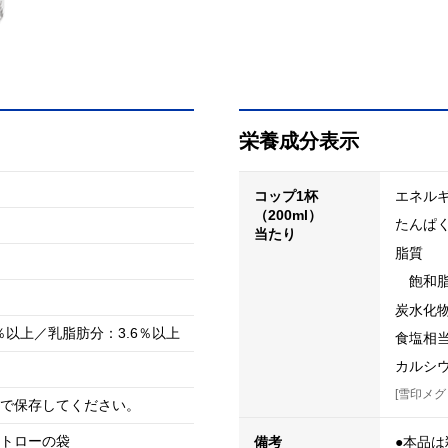
栄養成分表示
コップ1杯
エネル
（200ml）
たんぱ
当たり
脂質
飽和
炭水化
％以上／乳脂肪分：3.6％以上
食塩相
カルシ
[雪印メグ
で保存してください。
トローの袋
備考
●本品