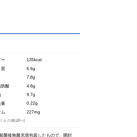
135kcal
ギー
6.6g
く質
7.8g
4.8g
脂肪酸
9.7g
物
0.22g
当量
227mg
ウム
ミルク(株)調べ]
は殺菌後無菌充填包装したもので、開封