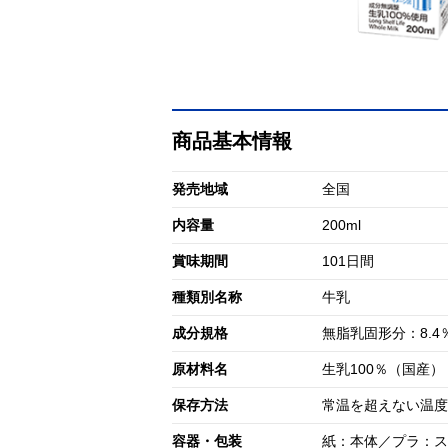
商品基本情報
発売地域
全国
内容量
200ml
賞味期間
101日間
種類別名称
牛乳
成分規格
無脂乳固形分：8.4
原材料名
生乳100％（国産）
保存方法
常温を超えない温度
容器・包装
紙：本体／プラ：ス