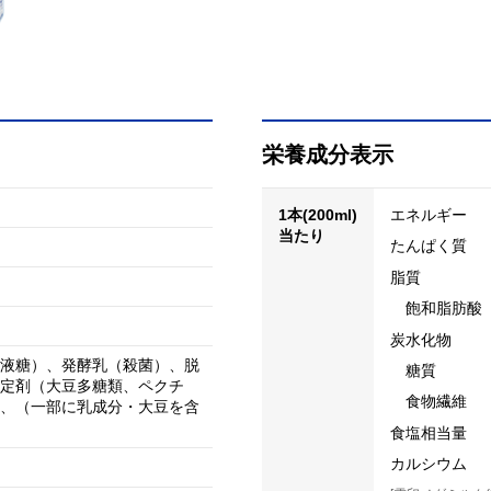
栄養成分表示
1本(200ml)
エネルギー
当たり
たんぱく質
脂質
飽和脂肪酸
炭水化物
液糖）、発酵乳（殺菌）、脱
糖質
定剤（大豆多糖類、ペクチ
食物繊維
、（一部に乳成分・大豆を含
食塩相当量
カルシウム