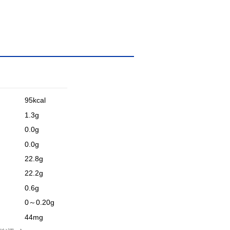
95kcal
1.3g
0.0g
0.0g
22.8g
22.2g
0.6g
0～0.20g
44mg