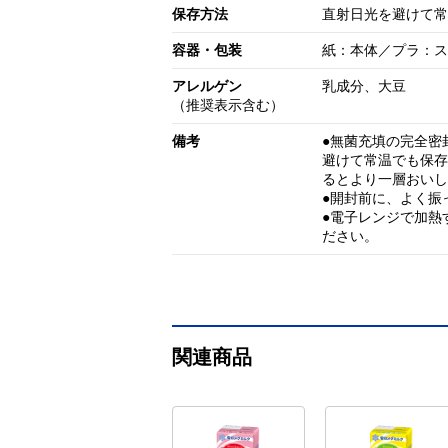
保存方法
直射日光を避けて常
容器・包装
紙：本体／プラ：ス
アレルゲン
乳成分、大豆
（推奨表示含む）
備考
●無菌充填の完全密
避けて常温でも保存
るとより一層おいし
●開封前に、よく振
●電子レンジで加熱
ださい。
関連商品