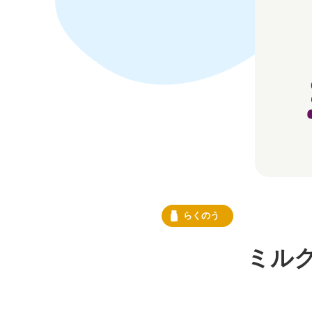
らくのう
ミル