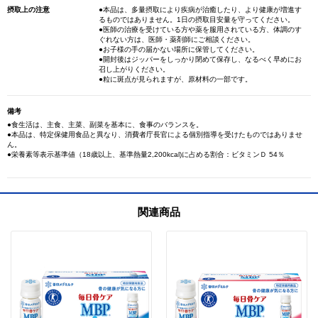
摂取上の注意
●本品は、多量摂取により疾病が治癒したり、より健康が増進す
るものではありません。1日の摂取目安量を守ってください。
●医師の治療を受けている方や薬を服用されている方、体調のす
ぐれない方は、医師・薬剤師にご相談ください。
●お子様の手の届かない場所に保管してください。
●開封後はジッパーをしっかり閉めて保存し、なるべく早めにお
召し上がりください。
●粒に斑点が見られますが、原材料の一部です。
備考
●食生活は、主食、主菜、副菜を基本に、食事のバランスを。
●本品は、特定保健用食品と異なり、消費者庁長官による個別指導を受けたものではありませ
ん。
●栄養素等表示基準値（18歳以上、基準熱量2,200kcal)に占める割合：ビタミンＤ 54％
関連商品