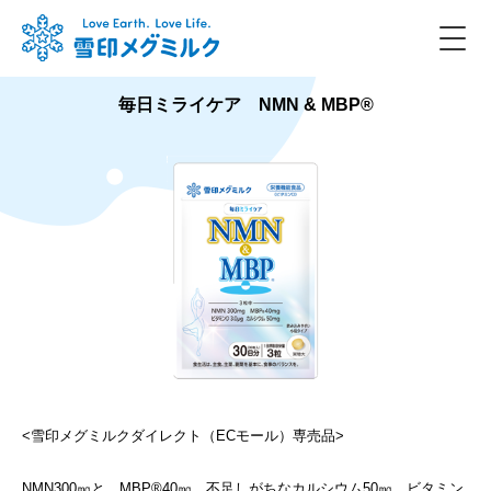
毎日ミライケア NMN & MBP®
<雪印メグミルクダイレクト（ECモール）専売品>
NMN300㎎と、MBP®40㎎、不足しがちなカルシウム50㎎、ビタミン