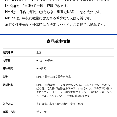
D3.0μgを、1日3粒で手軽に摂取できます。
NMNは、体内で細胞のはたらきに重要なNAD+になる成分です。
MBP®は、牛乳に微量に含まれる希少なたんぱく質です。
旅行や仕事先など外出時にも携帯しやすく、ごみ捨ても簡単です。
商品基本情報
発売地域
全国
内容量
90粒（30日分）
賞味期間
545日間
名称
NMN・乳たんぱく質含有食品
原材料名
NMN（国内製造）、ミルクカルシウム、マルチトール、乳たん
ぱく質、でん粉／結晶セルロース、シェラック、ステアリン酸マ
グネシウム、HPC、ショ糖脂肪酸エステル、二酸化ケイ素、ソル
ビトール、ビタミンD、（一部に乳成分を含む）
保存方法
直射日光、高温多湿を避け、常温で保存
容器・包装
プラ：袋