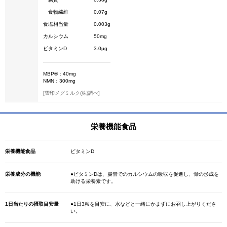
食物繊維
0.07g
食塩相当量
0.003g
カルシウム
50mg
ビタミンD
3.0μg
MBP®：40mg
NMN：300mg
[雪印メグミルク(株)調べ]
栄養機能食品
栄養機能食品
ビタミンD
栄養成分の機能
●ビタミンDは、腸管でのカルシウムの吸収を促進し、骨の形成を
助ける栄養素です。
1日当たりの摂取目安量
●1日3粒を目安に、水などと一緒にかまずにお召し上がりくださ
い。