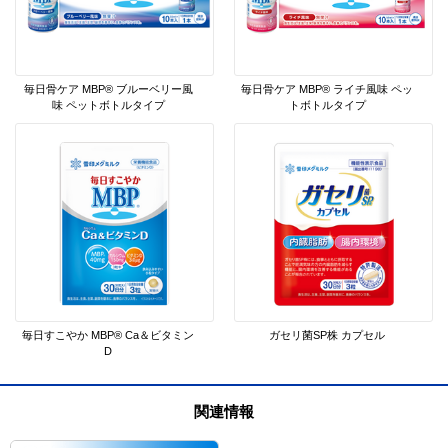
毎日骨ケア MBP® ブルーベリー風
毎日骨ケア MBP® ライチ風味 ペッ
味 ペットボトルタイプ
トボトルタイプ
毎日すこやか MBP® Ca＆ビタミン
ガセリ菌SP株 カプセル
D
関連情報