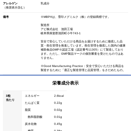
アレルゲン
乳成分
（推奨表示含む）
備考
※MBP®は、雪印メグミルク（株）の登録商標です。
製造所
アピ株式会社 池田工場
岐阜県揖斐郡池田町小牛743-1
安全で安心していただける商品をお届けするために徹底した品
質・衛生管理を推進しています。衛生管理を徹底した国内の健康
補助食品GMP※認定工場（認定番号11305）にて製造しており
ます。ただし、GMP製品マークの個別審査を受けたものではあ
りません。
※Good Manufacturing Practice：安全で安心いただける商品を
製造するために「適正な製造管理と品質管理」をさだめたもの。
栄養成分表示
3粒
エネルギー
2.6kcal
当たり
たんぱく質
0.22g
脂質
0.02g
飽和脂肪酸
0.01g
炭水化物
0.45g
糖質
0.38g