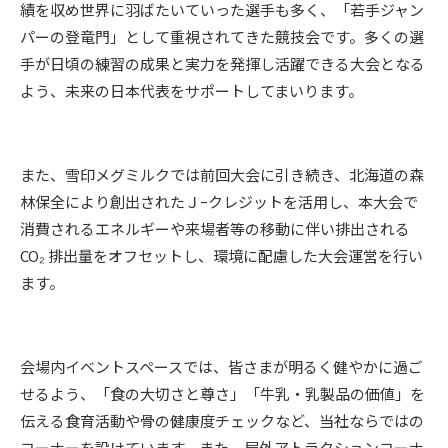
績を収め世界に羽ばたいていった選手も多く、「若手ジャン
パーの登竜門」として重視されてきた競技会です。多くの選
手が日頃の練習の成果と実力を発揮し活躍できる大会となる
よう、未来の日本代表をサポートしてまいります。
また、雪印メグミルクでは前回大会に引き続き、北海道の森
林保全により創出されたＪｰクレジットを活用し、本大会で
消費されるエネルギーや来場者等の移動に伴い排出される
CO₂ 排出量をオフセットし、環境に配慮した大会運営を行い
ます。
会場内イベントスペースでは、皆さまが明るく健やかに過ご
せるよう、「食の大切さと尊さ」「牛乳・乳製品の価値」を
伝える食育活動や骨の健康度チェックなど、当社ならではの
コーナーを設けています。また、屋外アトラクションコーナ