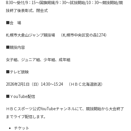
8:30～受付/9：15～国旗掲揚/9：30～試技開始/10：30～競技開始/競
技終了後表彰式、閉会式
■会 場
札幌市大倉山ジャンプ競技場 （札幌市中央区宮の森1274）
■競技内容
女子組、ジュニア組、少年組、成年組
■テレビ放映
2026年2月1日（日）14:30～15:24 （ＨＢＣ北海道放送）
■ＹouTube配信
ＨＢＣスポーツ公式YouTubeチャンネルにて、競技開始から大会終了
までライブ配信します。
チケット