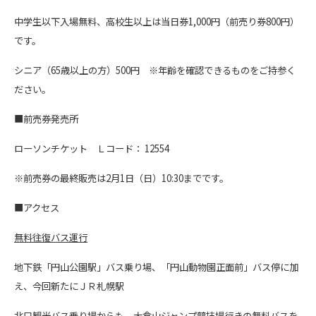
中学生以下入場無料、高校生以上は当日券1,000円（前売り券800円）
です。
シニア（65歳以上の方）500円 ※年齢を確認できるものをご持参く
ださい。
■前売券発売所
ローソンチケット Ｌコード： 12554
※前売券の最終販売は2月1日（日）10:30までです。
■アクセス
無料往復バス運行
地下鉄「円山公園駅」バス乗り場、「円山動物園正面前」バス停に加
え、今回新たにＪＲ札幌駅
北口観光バス乗り場からも、大倉山ジャンプ競技場行きの無料バスを