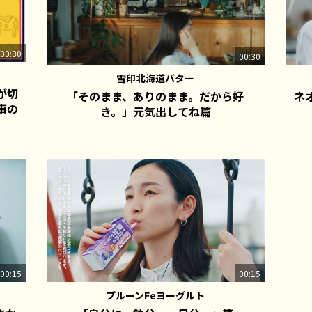
00:30
00:30
雪印北海道バター
が切
「そのまま、ありのまま。だから好
ネ
事の
き。」元気出してね篇
00:15
00:15
プルーンFeヨーグルト