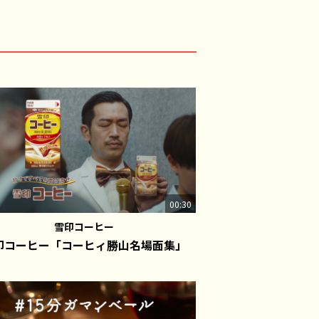
00:30
雪印コーヒー
印コーヒー「コーヒィ勝山名場面集」