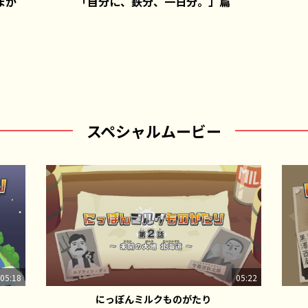
まか
「自分に、鉄分、一日分。」篇
スペシャルムービー
05:18
05:22
にっぽんミルクものがたり