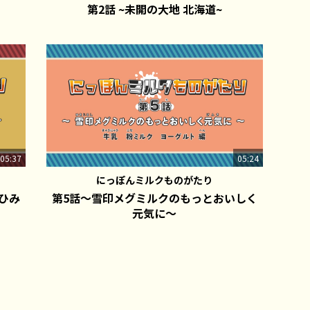
第2話 ~未開の大地 北海道~
05:37
05:24
にっぽんミルクものがたり
ひみ
第5話～雪印メグミルクのもっとおいしく
元気に～