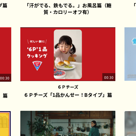
グ篇
「汗がでる、鉄もでる。」お風呂篇（糖
「
質・カロリーオフ有）
00:30
00:30
６Ｐチーズ
６Ｐチーズ「1品かんせー！Bタイプ」篇
」篇