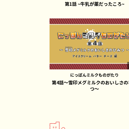
第1話 ~牛乳が薬だったころ~
にっぽんミルクものがたり
第4話～雪印メグミルクのおいしさの
つ～