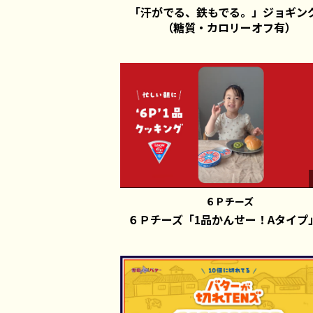
「汗がでる、鉄もでる。」ジョギン
（糖質・カロリーオフ有）
６Ｐチーズ
６Ｐチーズ「1品かんせー！Aタイプ