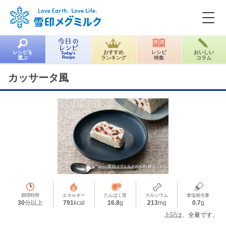
レシピを
おすすめ
レシピ
おいしい
Today's
選ぶ
Recipe
ランキング
特集
コラム
カッサータ風
調理時間
エネルギー
たんぱく質
カルシウム
食塩相当量
30
分以上
791
kcal
16.8
g
213
mg
0.7
g
上記は、全量です。