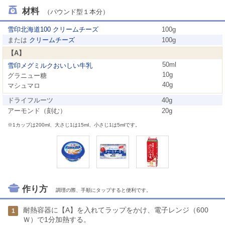
材料
（パウンド型１本分）
雪印北海道100 クリームチーズ
100g
または
クリームチーズ
100g
【A】
50ml
雪印メグミルクおいしい牛乳
10g
グラニュー糖
40g
マシュマロ
ドライフルーツ
40g
アーモンド（刻む）
20g
※1カップは200ml、大さじ1は15ml、小さじ1は5mlです。
作り方
調理の際、手順にタップすると便利です。
耐熱容器に【A】を入れてラップをかけ、電子レンジ（600
1
Ｗ）で1分加熱する。