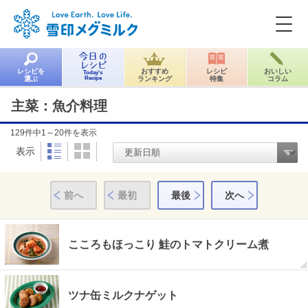
レシピを
おすすめ
レシピ
おいしい
Today's
選ぶ
Recipe
ランキング
特集
コラム
主菜：魚介料理
129
件中
1～20件
を表示
表示
前へ
最初
最後
次へ
こころもほっこり 鮭のトマトクリーム煮
ツナ缶ミルクナゲット