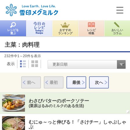
レシピを
おすすめ
レシピ
おいしい
Today's
選ぶ
Recipe
ランキング
特集
コラム
主菜：肉料理
232
件中
1～20件
を表示
表示
前へ
最初
最後
次へ
わさびバターのポークソテー
(栗原はるみのミルクのある生活)
むにゅ～っと伸びる！「さけチー」しゃぶしゃ
ぶ