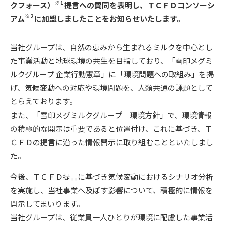
※1
クフォース）
提言への賛同を表明し、ＴＣＦＤコンソーシ
※2
アム
に加盟しましたことをお知らせいたします。
当社グループは、自然の恵みから生まれるミルクを中心とし
た事業活動と地球環境の共生を目指しており、「雪印メグミ
ルクグループ 企業行動憲章」に「環境問題への取組み」を掲
げ、気候変動への対応や環境問題を、人類共通の課題として
とらえております。
また、「雪印メグミルクグループ 環境方針」で、環境情報
の積極的な開示は重要であると位置付け、これに基づき、Ｔ
ＣＦＤの提言に沿った情報開示に取り組むことといたしまし
た。
今後、ＴＣＦＤ提言に基づき気候変動におけるシナリオ分析
を実施し、当社事業へ及ぼす影響について、積極的に情報を
開示してまいります。
当社グループは、従業員一人ひとりが環境に配慮した事業活