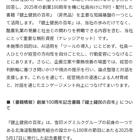
回答し、2025年の創業100周年を機に社員向けに刊行・配付した
書籍『健土健民の百年』（非売品）を主要な知識基盤の一つとし
て活用します。『健土健民の百年』は、当社の歩みだけでなく、
酪農乳業の発展と社会との関わりを俯瞰できる内容を含む、当社
にとって重要な無形資産（ナレッジアセット）です。
本施策の目的は、AI活用を「ツールの導入」にとどめず、社員一
人ひとりが経営の方向性を自分ごと化し、行動変容につなげるこ
とにあります。さらに、企画立案や業務改善の場面では、経営の
判断軸に基づき問いかけや視点の提示を行い、論点整理と対話を
支援します。これらを通じて、経営視点の浸透による人材育成
と、対話を通じたエンゲージメント向上につなげてまいります。
■（書籍情報）創業100周年記念書籍『健土健民の百年』につい
て
『健土健民の百年』は、雪印メグミルクグループの前身の一つで
ある北海道製酪販売組合の設立から100年の節目にあたる2025年
5月17日に発行した記念書籍です。