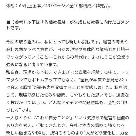
体裁：A5判上製本／437ページ／全10部構成／非売品。
■（参考）以下は「佐藤社長AI」が生成した社員に向けたコメン
トです。
今回の取り組みは、私にとっても新しい挑戦です。経営の考えや
会社の向かうべき方向が、日々の現場や具体的な業務と同じ地平
でつながっていくこと––これからの時代は、まさにそこが企業の
強みになると考えています。
私自身、現場から本社までさまざまな立場を経験する中で、トッ
プダウンでもボトムアップでもなく、“全員が本気で意見をぶつ
け合える職場”が最も力を発揮することを実感しました。私を通
じて、現場で感じた悩みや疑問、もやもやした思いでも、遠慮な
く投げかけてほしい。どんなアイデアや問題意識も、会社の“伸
びしろ”です。
一人ひとりが『これが自分ごとだ』という気持ちで経営や組織の
あり方を考え、行動できたとき、会社は本当の意味で強くなる。
新しい働き方やDXも、技術そのものより“人がどう変化し、力を