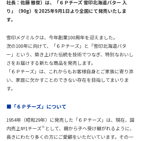
社長：佐藤 雅俊）は、「６Ｐチーズ 雪印北海道バター 入
り」（90g）を2025年9月1日より全国にて発売いたしま
す。
雪印メグミルクは、今年創業100周年を迎えました。
次の100年に向けて、「６Ｐチーズ」と「雪印北海道バタ
ー」という、築き上げた伝統を技術でつなぎ、特別なおいし
さをお届けする新たな商品を発売します。
「６Ｐチーズ」は、これからもお客様自身とご家族に寄り添
い、家庭に欠かすことのできない存在を目指してまいりま
す。
■「６Ｐチーズ」について
1954年（昭和29年）に発売した「６Ｐチーズ」は、現在、国
※
内売上№1チーズ
として、親から子へ受け継がれるように、
長きにわたり多くの方にご愛顧をいただいています。その一