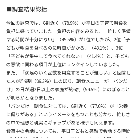
■調査結果総括
今回の調査では、8割近く（78.9%）が平日の子育て朝食を
負担に感じていました。負担の内容をみると、「忙しく準備
する時間が十分にない」（45.5%）が1位でしたが、2位「子
どもが朝食を食べるのに時間がかかる」（43.1%）、3位
「子どもが集中して食べてくれない」（41.4%）と、子ども
の意欲に関わる項目が上位にランクインしていました。
また、「満足のいく品数を用意することが難しい」と回答し
た人が約9割（89.3%）にのぼり、朝食メニューが「パンだ
け」の日が週2日以上の家庭が約6割（59.5%）にのぼること
が明らかとなりました。
「パンだけ」朝食に対しては、8割近く（77.6%）が「栄養
に偏りがある」というイメージをもつことも分かり、忙しさ
の中で理想と現実にギャップがある様子も伺えます。
食事中の会話についても、平日子どもと笑顔で会話する時間