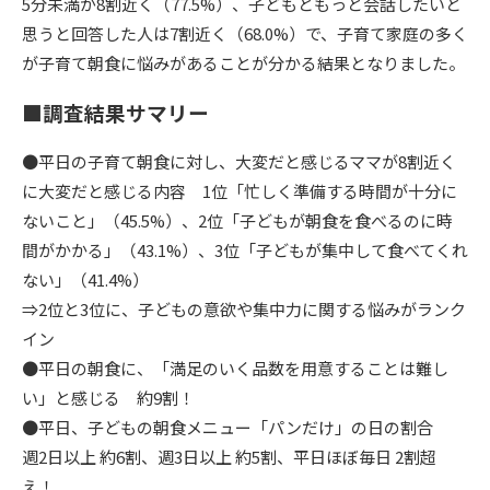
5分未満が8割近く（77.5%）、子どもともっと会話したいと
思うと回答した人は7割近く（68.0%）で、子育て家庭の多く
が子育て朝食に悩みがあることが分かる結果となりました。
■調査結果サマリー
●平日の子育て朝食に対し、大変だと感じるママが8割近く
に大変だと感じる内容 1位「忙しく準備する時間が十分に
ないこと」（45.5%）、2位「子どもが朝食を食べるのに時
間がかかる」（43.1%）、3位「子どもが集中して食べてくれ
ない」（41.4%）
⇒2位と3位に、子どもの意欲や集中力に関する悩みがランク
イン
●平日の朝食に、「満足のいく品数を用意することは難し
い」と感じる 約9割！
●平日、子どもの朝食メニュー「パンだけ」の日の割合
週2日以上 約6割、週3日以上 約5割、平日ほぼ毎日 2割超
え！