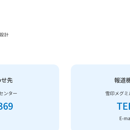
設計
わせ先
報道
センター
雪印メグミ
369
TE
）
E-m