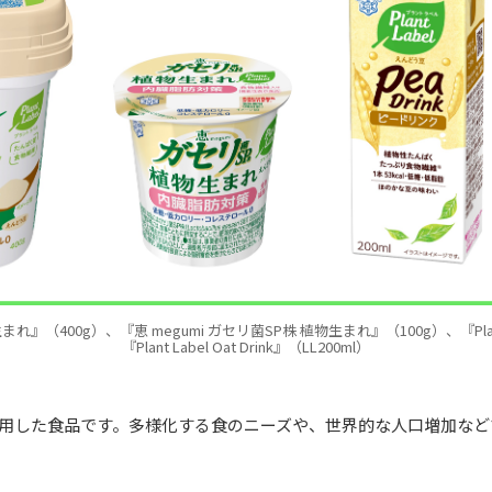
』（400g）、『恵 megumi ガセリ菌SP株 植物生まれ』（100g）、『Plant La
『Plant Label Oat Drink』（LL200ml）
用した食品です。多様化する食のニーズや、世界的な人口増加など