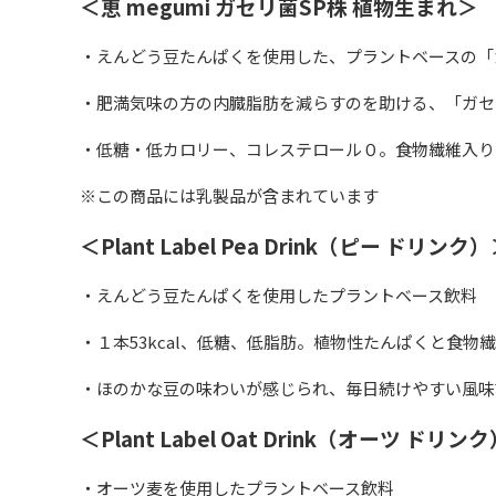
＜恵 megumi ガセリ菌SP株 植物生まれ＞
・えんどう豆たんぱくを使用した、プラントベースの「
・肥満気味の方の内臓脂肪を減らすのを助ける、「ガセ
・低糖・低カロリー、コレステロール０。食物繊維入り
※この商品には乳製品が含まれています
＜Plant Label Pea Drink（ピー ドリンク
・えんどう豆たんぱくを使用したプラントベース飲料
・１本53kcal、低糖、低脂肪。植物性たんぱくと食物
・ほのかな豆の味わいが感じられ、毎日続けやすい風味
＜Plant Label Oat Drink（オーツ ドリン
・オーツ麦を使用したプラントベース飲料