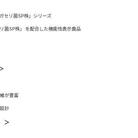
ガセリ菌SP株」シリーズ
リ菌SP株」 を配合した機能性表示食品
）＞
繊維が豊富
設計
ク）＞