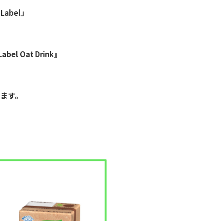
abel」
el Oat Drink』
します。