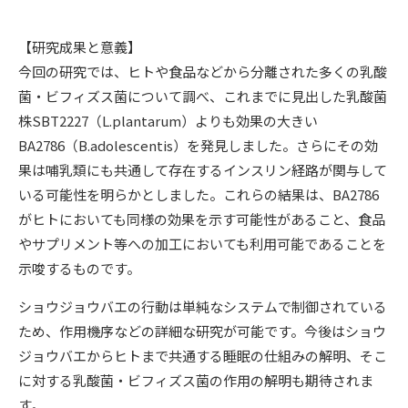
【研究成果と意義】
今回の研究では、ヒトや食品などから分離された多くの乳酸
菌・ビフィズス菌について調べ、これまでに見出した乳酸菌
株SBT2227（
L.plantarum
）よりも効果の大きい
BA2786（
B.adolescentis
）を発見しました。さらにその効
果は哺乳類にも共通して存在するインスリン経路が関与して
いる可能性を明らかとしました。これらの結果は、BA2786
がヒトにおいても同様の効果を示す可能性があること、食品
やサプリメント等への加工においても利用可能であることを
示唆するものです。
ショウジョウバエの行動は単純なシステムで制御されている
ため、作用機序などの詳細な研究が可能です。今後はショウ
ジョウバエからヒトまで共通する睡眠の仕組みの解明、そこ
に対する乳酸菌・ビフィズス菌の作用の解明も期待されま
す。