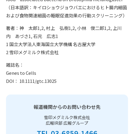
（日本語訳：キイロショウジョウバエにおけるヒト腸内細菌
および食物関連細菌の睡眠促進効果の行動スクリーニング）
著者：神 太郎1,2, 村上 弘樹1,2, 小林 俊二郎1,2, 上川
内 あづさ1, 石元 広志1
1 国立大学法人東海国立大学機構 名古屋大学
2 雪印メグミルク株式会社
雑誌名：
Genes to Cells
DOI： 10.1111/gtc.13025
報道機関からのお問い合わせ先
雪印メグミルク株式会社
広報IR部 広報グループ
TEL 03-6859-1466