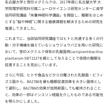
名古屋大学と雪印メグミルクは、2017年度に名古屋大学 大
学院理学研究科付属ニューロサイエンス研究センターに産学
協同研究講座「栄養神経科学講座」を開設し、睡眠をはじめ
とする“脳や神経”に関する健康課題を解決するための研究を
推進してきました。
これまでに、当該協同研究講座ではヒトと共通する多くの行
動・分子機構を備えているショウジョウバエを用いた研究に
おいて、雪印メグミルク保有の乳酸菌株
Lactiplantibacillus
plantarum
SBT2227を餌として与えることで夜間の睡眠を
促進することを見出しています。
さらに今回、ヒトや食品などから分離された乳酸菌・ビフィ
ズス菌から、BA2786を最も睡眠促進効果を大きい菌株とし
て選別し、BA2786の効果が加熱殺菌しても維持されること
と、効果の一部はインスリン経路を介したものである可能性
を明らかにしました。