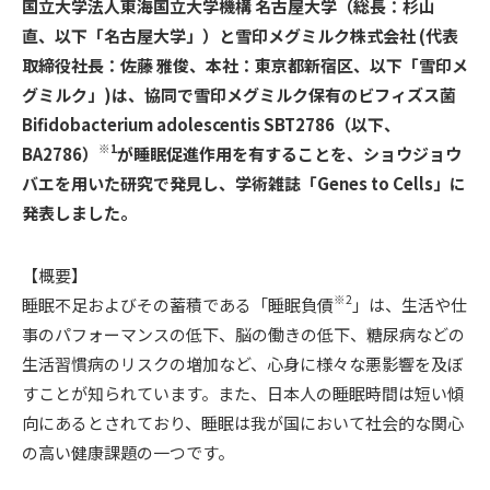
国立大学法人東海国立大学機構 名古屋大学（総長：杉山
直、以下「名古屋大学」）と雪印メグミルク株式会社 (代表
取締役社長：佐藤 雅俊、本社：東京都新宿区、以下「雪印メ
グミルク」)は、協同で雪印メグミルク保有のビフィズス菌
Bifidobacterium adolescentis
SBT2786（以下、
※1
BA2786）
が睡眠促進作用を有することを、ショウジョウ
バエを用いた研究で発見し、学術雑誌「Genes to Cells」に
発表しました。
【概要】
※2
睡眠不足およびその蓄積である「睡眠負債
」は、生活や仕
事のパフォーマンスの低下、脳の働きの低下、糖尿病などの
生活習慣病のリスクの増加など、心身に様々な悪影響を及ぼ
すことが知られています。また、日本人の睡眠時間は短い傾
向にあるとされており、睡眠は我が国において社会的な関心
の高い健康課題の一つです。