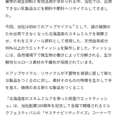
棄物の発生抑制と有効活用が求められる中、当社では、出荷
できない乳製品などを飼料や肥料へリサイクルしてきまし
た。
※
今回、当社は初めてのアップサイクル
として、袋の破損の
ため出荷できなくなった北海道産のスキムミルクを発酵さ
せ、それをエタノール原料として使用した、天然由来成分
99%以上のウエットティッシュを製作しました。ティッシュ
には、自然環境下で微生物の働きによって分解される、生分
解性セルロース素材の不織布が採用されています。
※アップサイクル…リサイクルが不要物を資源に戻して新た
な製品をつくるのに対し、素材そのものの特徴を生かして手
を加え、価値のある新たな製品をつくること
「北海道産のスキムミルクを使った除菌ウエットティッシ
ュ」は、当社創業100周年を記念して全国で開催されるミル
クフェスティバルの「サステナビリティクイズ」コーナーで