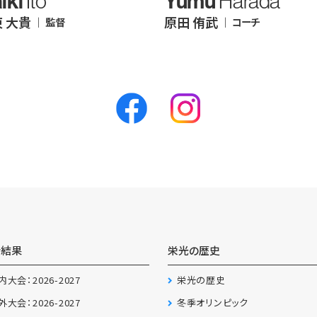
iki
Yumu
Ito
Harada
 大貴
原田 侑武
｜ 監督
｜ コーチ
会結果
栄光の歴史
内大会：2026-2027
栄光の歴史
外大会：2026-2027
冬季オリンピック