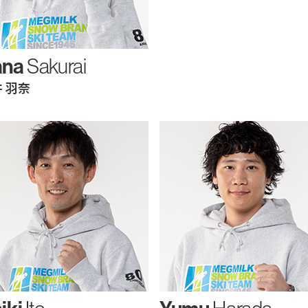
ana
Sakurai
 羽奈