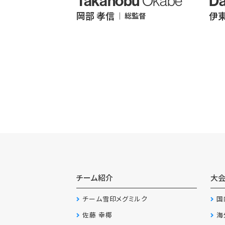
Takanobu
Da
Okabe
岡部 孝信
伊東
｜ 総監督
チーム紹介
大
チーム雪印メグミルク
国
佐藤 幸椰
海