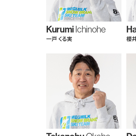
Kurumi
H
Ichinohe
一戸 くる実
櫻井