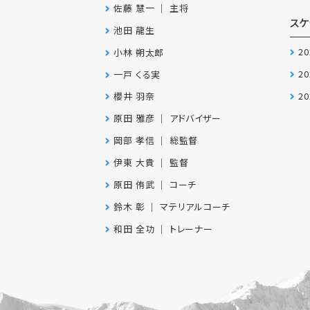
佐藤 慧一 ｜ 主将
スケ
池田 龍生
2
小林 朔太郎
2
一戸 くる実
2
櫻井 羽奈
原田 雅彦 ｜ アドバイザー
岡部 孝信 ｜ 総監督
伊東 大貴 ｜ 監督
原田 侑武 ｜ コーチ
鈴木 彰 ｜ マテリアルコーチ
和田 全功 ｜ トレーナー