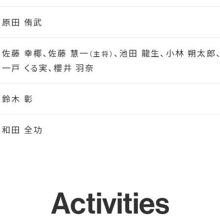
原田 侑武
佐藤 幸椰、佐藤 慧一
、
池田 龍生、小林 朔太郎
（主将）
一戸 くる実、櫻井 羽奈
鈴木 彰
和田 全功
Activities