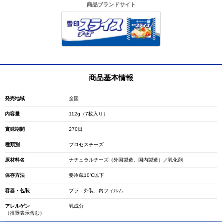
商品ブランドサイト
商品基本情報
発売地域
全国
内容量
112g（7枚入り）
賞味期間
270日
種類別
プロセスチーズ
原材料名
ナチュラルチーズ（外国製造、国内製造）／乳化剤
保存方法
要冷蔵10℃以下
容器・包装
プラ：外装、内フィルム
アレルゲン
乳成分
（推奨表示含む）