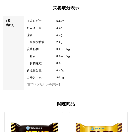
栄養成分表示
1枚
エネルギー
53kcal
当たり
たんぱく質
3.4g
脂質
4.3g
飽和脂肪酸
2.6g
炭水化物
0.0～0.5g
糖質
0.0～0.5g
食物繊維
0.0g
食塩相当量
0.45g
カルシウム
94mg
[雪印メグミルク(株)調べ]
関連商品