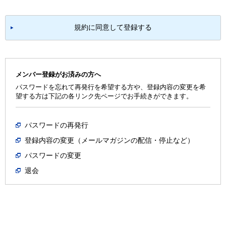
じるものとします。
規約に同意して登録する
4.（目的）
( 1 )当社は、以下の情報を希望するメンバーに無料で電子メ
ールにより配信できるものとします。
メンバー登録がお済みの方へ
①メンバー限定プレゼント情報
パスワードを忘れて再発行を希望する方や、登録内容の変更を希
②当社のキャンペーン情報、商品情報、イベント情報
望する方は下記の各リンク先ページでお手続きができます。
③当社ウェブサイトの掲載情報
( 2 )( 1 )に加え、当社はメンバーにアンケート調査やモニタ
パスワードの再発行
ー調査への協力を依頼することができるものとします。
登録内容の変更（メールマガジンの配信・停止など）
パスワードの変更
5.（メンバー登録）
退会
( 1 )メンバー登録は、以下の条件がすべて満たされたときに
完了するものとします。
①登録を希望する方が本規約に同意のうえ、当社が定め
る手続きに従って必要事項を登録用ウェブサイトのフォ