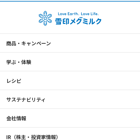
ームに入力した後、登録申し込みを行ったとき
②上記①の登録申し込みを当社が承認したとき
( 2 )未成年のメンバー登録申し込みは、保護者の監督のもと
に行うものとします。
商品・キャンペーン
6.（登録情報の変更届出）
メンバーは、電子メールアドレス等の登録情報に変更が生
学ぶ・体験
じた場合、当社ウェブサイト上に掲載する方法により、速
やかに当社に変更の届出を行うものとします。変更の届出
がなかったことにより、メンバーに不利益が生じた場合、
レシピ
当社は一切その責任を負いません。
7.（登録情報等のご利用・管理）
サステナビリティ
( 1 )メンバーは、自己の登録情報等を大切に保管・管理し、
他人に開示してはいけません。
会社情報
( 2 )メンバーは、自己の登録情報等を、有償無償を問わず、
第三者に譲渡すること、貸与すること、または担保に提供
IR（株主・投資家情報）