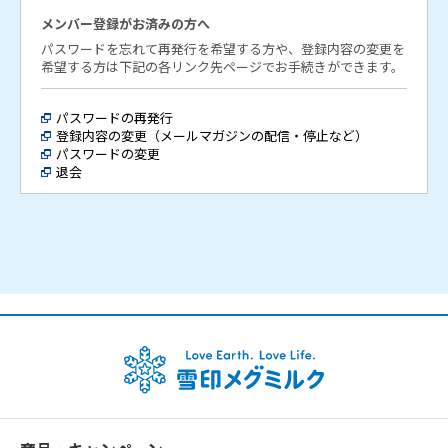
査への協力を依頼することができるものとします。
メンバー登録がお済みの方へ
パスワードを忘れて再発行を希望する方や、登録内容の変更を
5.（メンバー登録）
希望する方は下記の各リンク先ページでお手続きができます。
( 1 )メンバー登録は、以下の条件がすべて満たされたときに完
了するものとします。
パスワードの再発行
①登録を希望する方が本規約に同意のうえ、当社が定める
登録内容の変更（メールマガジンの配信・停止など）
手続きに従って必要事項を登録用ウェブサイトのフォーム
パスワードの変更
退会
に入力した後、登録申し込みを行ったとき
②上記①の登録申し込みを当社が承認したとき
( 2 )未成年のメンバー登録申し込みは、保護者の監督のもとに
行うものとします。
6.（登録情報の変更届出）
メンバーは、電子メールアドレス等の登録情報に変更が生じた
場合、当社ウェブサイト上に掲載する方法により、速やかに当
社に変更の届出を行うものとします。変更の届出がなかったこ
とにより、メンバーに不利益が生じた場合、当社は一切その責
任を負いません。
7.（登録情報等のご利用・管理）