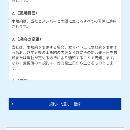
置します。
2.（適用範囲）
本規約は、当社とメンバーとの間に生じるすべての関係に適用
されます。
3.（規約の変更）
当社は、本規約を変更する場合、本サイト上に本規約を変更す
る旨および変更後の本規約の内容ならびにその効力発生日を告
知または当社が定める方法により通知することで周知します。
なお、変更後の本規約は、効力発生日から生じるものとしま
す。
4.（目的）
( 1 )当社は、以下の情報を希望するメンバーに無料で電子メー
ルにより配信できるものとします。
①メンバー限定プレゼント情報
規約に同意して登録
②当社のキャンペーン情報、商品情報、イベント情報
③当社ウェブサイトの掲載情報
( 2 )( 1 )に加え、当社はメンバーにアンケート調査やモニター調