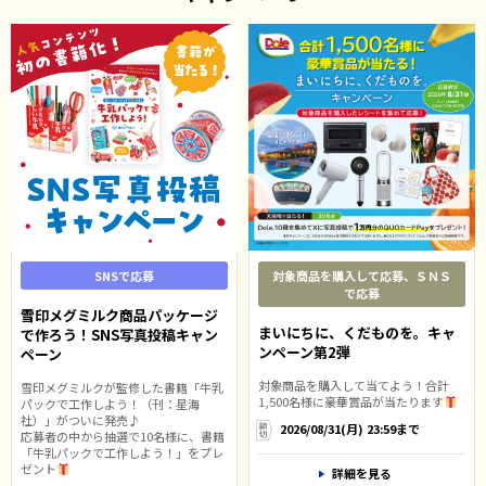
SNSで応募
対象商品を購入して応募、ＳＮＳ
で応募
雪印メグミルク商品パッケージ
まいにちに、くだものを。キャ
で作ろう！SNS写真投稿キャン
ンペーン第2弾
ペーン
対象商品を購入して当てよう！合計
雪印メグミルクが監修した書籍「牛乳
1,500名様に豪華賞品が当たります
パックで工作しよう！（刊：星海
社）」がついに発売♪
2026/08/31(月) 23:59まで
応募者の中から抽選で10名様に、書籍
「牛乳パックで工作しよう！」をプレ
ゼント
詳細を見る