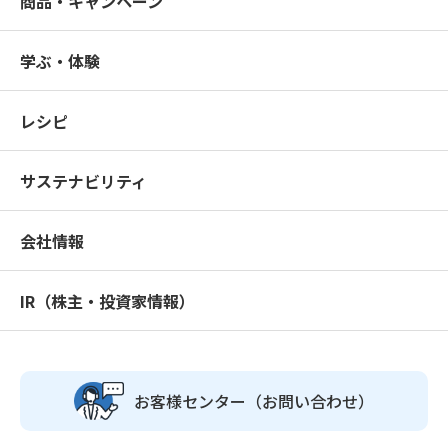
商品・キャンペーン
( 1 )メンバーは、自己の登録情報等を大切に保管・管理し、他
人に開示してはいけません。
学ぶ・体験
( 2 )メンバーは、自己の登録情報等を、有償無償を問わず、第
三者に譲渡すること、貸与すること、または担保に提供するこ
とはできません。
レシピ
( 3 )登録情報等を用いた本サービスの利用、その他一切の行為
は、当該登録情報等を保有するメンバーによる利用および行為
サステナビリティ
とみなします。登録情報等が第三者に使用されたことによって
当該メンバーが被る損害については、当社に責任がある場合を
除き、一切責任を負いません。
会社情報
( 4 )メンバーは、第三者に登録情報等を使用されていることを
知ったときは、速やかに当社に申し出るものとします。
IR（株主・投資家情報）
8.（メンバーへの通知・連絡）
( 1 )当社がメンバーに通知または連絡を行うときは、当該メン
バーが行った登録内容に基づき、電子メールで行います。
お客様センター
（お問い合わせ）
( 2 )( 1 )の通知内容は、オンラインによる通知時点、またはメン
バーが申し出た電子メールアドレスへの電子メール送信時点