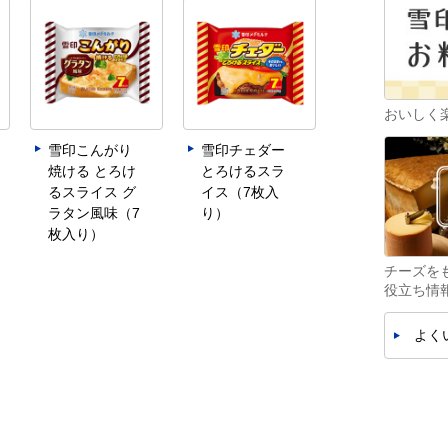
おいしく
雪印こんがり
雪印チェダー
焼ける とろけ
とろけるスラ
るスライス グ
イス（7枚入
ラタン風味（7
り）
枚入り）
チーズを
役立ち情
よく