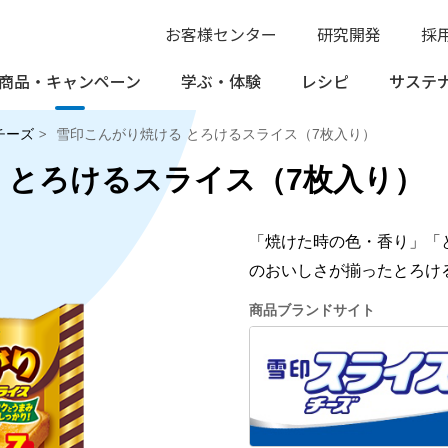
お客様センター
研究開発
採
商品・
キャンペーン
学ぶ・
体験
レシピ
サステ
チーズ
雪印こんがり焼ける とろけるスライス（7枚入り）
 とろけるスライス（7枚入り）
「焼けた時の色・香り」「
のおいしさが揃ったとろけ
商品ブランドサイト