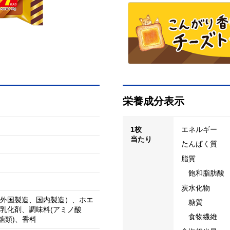
栄養成分表示
1枚
エネルギー
当たり
たんぱく質
脂質
飽和脂肪酸
炭水化物
外国製造、国内製造）、ホエ
糖質
乳化剤、調味料(アミノ酸
食物繊維
糖類)、香料