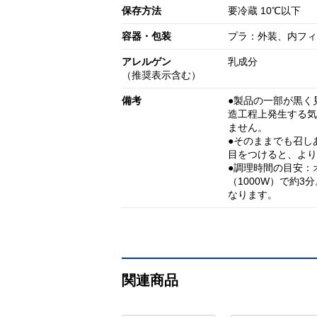
保存方法
要冷蔵 10℃以下
容器・包装
プラ：外装、内フィ
アレルゲン
乳成分
（推奨表示含む）
備考
●製品の一部が黒く
造工程上発生する気
ません。
●そのままでも召し
目をつけると、より
●調理時間の目安：
（1000W）で約
なります。
関連商品