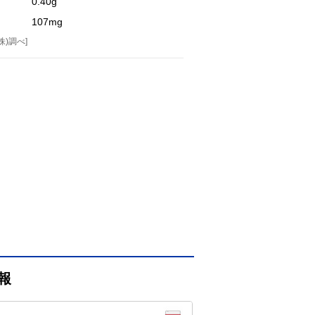
0.40g
107mg
株)調べ]
報