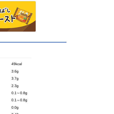
49kcal
3.6g
3.7g
2.3g
0.1～0.8g
0.1～0.8g
0.0g