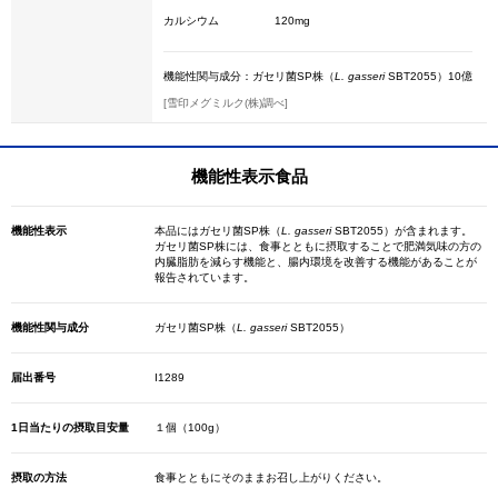
カルシウム
120mg
機能性関与成分：ガセリ菌SP株（
L. gasseri
SBT2055）10億
[雪印メグミルク(株)調べ]
機能性表示食品
機能性表示
本品にはガセリ菌SP株（
L. gasseri
SBT2055）が含まれます。
ガセリ菌SP株には、食事とともに摂取することで肥満気味の方の
内臓脂肪を減らす機能と、腸内環境を改善する機能があることが
報告されています。
機能性関与成分
ガセリ菌SP株（
L. gasseri
SBT2055）
届出番号
I1289
1日当たりの摂取目安量
１個（100g）
摂取の方法
食事とともにそのままお召し上がりください。