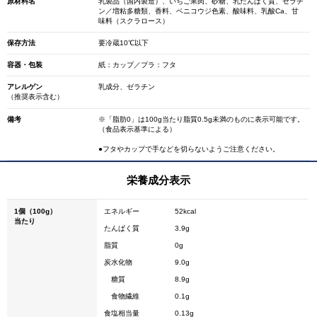
原材料名
乳製品（国内製造）、いちご果肉、砂糖、乳たんぱく質、ゼラチ
ン／増粘多糖類、香料、ベニコウジ色素、酸味料、乳酸Ca、甘
味料（スクラロース）
保存方法
要冷蔵10℃以下
容器・包装
紙：カップ／プラ：フタ
アレルゲン
乳成分、ゼラチン
（推奨表示含む）
備考
※「脂肪0」は100g当たり脂質0.5g未満のものに表示可能です。
（食品表示基準による）
●フタやカップで手などを切らないようご注意ください。
栄養成分表示
1個（100g）
エネルギー
52kcal
当たり
たんぱく質
3.9g
脂質
0g
炭水化物
9.0g
糖質
8.9g
食物繊維
0.1g
食塩相当量
0.13g