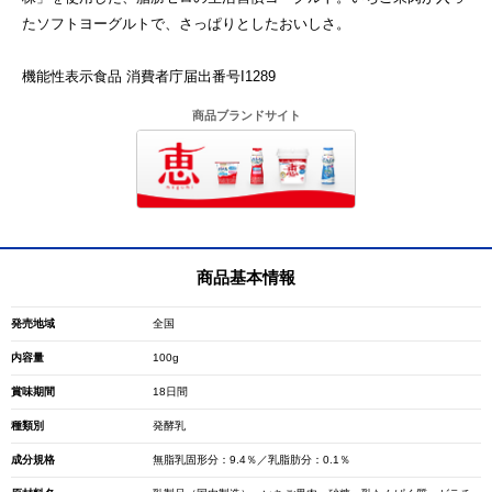
たソフトヨーグルトで、さっぱりとしたおいしさ。
機能性表示食品 消費者庁届出番号I1289
商品ブランドサイト
商品基本情報
発売地域
全国
内容量
100g
賞味期間
18日間
種類別
発酵乳
成分規格
無脂乳固形分：9.4％／乳脂肪分：0.1％