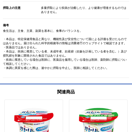
摂取上の注意
多量摂取により疾病が治癒したり、より健康が増進するものでは
ありません。
備考
食生活は、主食、主菜、副菜を基本に、食事のバランスを。
・本品は、特定保健用食品と異なり、機能性及び安全性について国による評価を受けたもので
はありません。届け出られた科学的根拠等の情報は消費者庁のウェブサイトで確認できます。
・医薬品ではありません。
・本品は、疾病に罹患している者、未成年者、妊産婦（妊娠を計画している者を含む。）及び
授乳婦を対象に開発された食品ではありません。
・疾病に罹患している場合は医師に、医薬品を服用している場合は医師、薬剤師に摂取につい
て相談してください。
・体調に異変を感じた際は、速やかに摂取を中止し、医師に相談してください。
関連商品