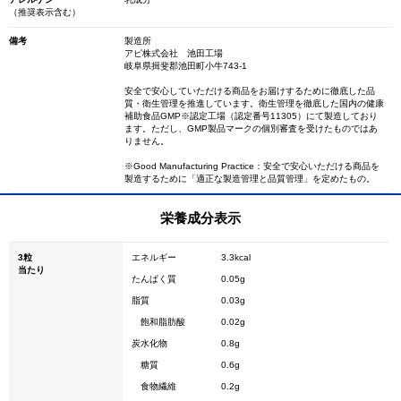
（推奨表示含む）
備考
製造所
アピ株式会社 池田工場
岐阜県揖斐郡池田町小牛743-1
安全で安心していただける商品をお届けするために徹底した品
質・衛生管理を推進しています。衛生管理を徹底した国内の健康
補助食品GMP※認定工場（認定番号11305）にて製造しており
ます。ただし、GMP製品マークの個別審査を受けたものではあ
りません。
※Good Manufacturing Practice：安全で安心いただける商品を
製造するために「適正な製造管理と品質管理」を定めたもの。
栄養成分表示
3粒
エネルギー
3.3kcal
当たり
たんぱく質
0.05g
脂質
0.03g
飽和脂肪酸
0.02g
炭水化物
0.8g
糖質
0.6g
食物繊維
0.2g