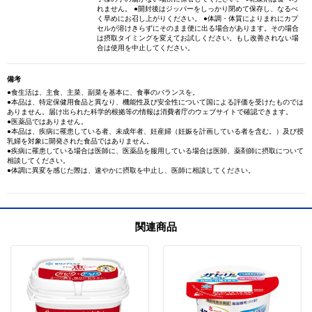
れません。 ●開封後はジッパーをしっかり閉めて保存し、なるべ
く早めにお召し上がりください。 ●体調・体質によりまれにカプ
セルが溶けきらずにそのまま便に出る場合があります。その場合
は摂取タイミングを変えてお試しください。もし改善されない場
合は使用を中止してください。
備考
●食生活は、主食、主菜、副菜を基本に、食事のバランスを。
●本品は、特定保健用食品と異なり、機能性及び安全性について国による評価を受けたものでは
ありません。届け出られた科学的根拠等の情報は消費者庁のウェブサイトで確認できます。
●医薬品ではありません。
●本品は、疾病に罹患している者、未成年者、妊産婦（妊娠を計画している者を含む。）及び授
乳婦を対象に開発された食品ではありません。
●疾病に罹患している場合は医師に、医薬品を服用している場合は医師、薬剤師に摂取について
相談してください。
●体調に異変を感じた際は、速やかに摂取を中止し、医師に相談してください。
関連商品