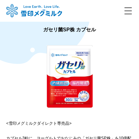
ガセリ菌SP株 カプセル
<雪印メグミルクダイレクト専売品>
カプセル3粒に、ヨーグルトでおなじみの「ガセリ菌SP株」を10億配