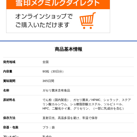
商品基本情報
発売地域
全国
内容量
90粒（30日分）
賞味期間
365日間
名称
ガセリ菌末含有食品
原材料名
でん粉（国内製造）、ガセリ菌末／HPMC、シェラック、ステア
リン酸カルシウム、ショ糖脂肪酸エステル、ソルビトール、
HPC、二酸化ケイ素、グリセリン、（一部に乳成分を含む）
保存方法
直射日光、高温多湿を避け、常温で保存
容器・包装
プラ：袋
アレルゲン
乳成分