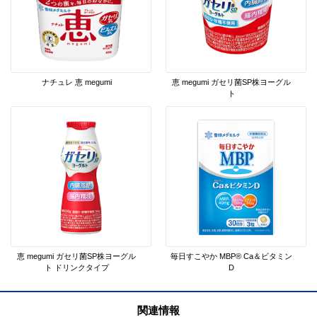
ナチュレ 恵 megumi
恵 megumi ガセリ菌SP株ヨーグル
ト
恵 megumi ガセリ菌SP株ヨーグル
毎日すこやか MBP® Ca＆ビタミン
ト ドリンクタイプ
D
関連情報