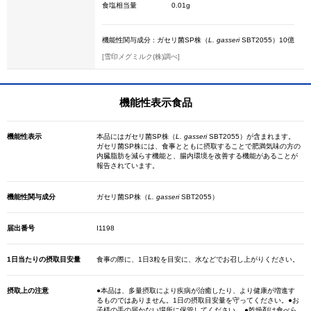
食塩相当量
0.01g
機能性関与成分 : ガセリ菌SP株（
L. gasseri
SBT2055）10億
[雪印メグミルク(株)調べ]
機能性表示食品
機能性表示
本品にはガセリ菌SP株（
L. gasseri
SBT2055）が含まれます。
ガセリ菌SP株には、食事とともに摂取することで肥満気味の方の
内臓脂肪を減らす機能と、腸内環境を改善する機能があることが
報告されています。
機能性関与成分
ガセリ菌SP株（
L. gasseri
SBT2055）
届出番号
I1198
1日当たりの摂取目安量
食事の際に、1日3粒を目安に、水などでお召し上がりください。
摂取上の注意
●本品は、多量摂取により疾病が治癒したり、より健康が増進す
るものではありません。1日の摂取目安量を守ってください。●お
子様の手の届かない場所に保管してください。 ●乾燥剤は食べら