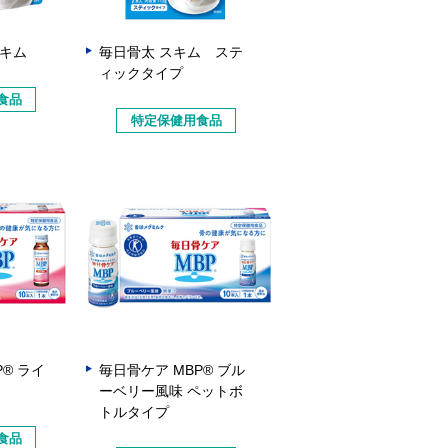
スキム
毎日骨太 スキム ステ
ィックタイプ
食品
特定保健用食品
P® ライ
毎日骨ケア MBP® ブル
ーベリー風味 ペットボ
トルタイプ
食品