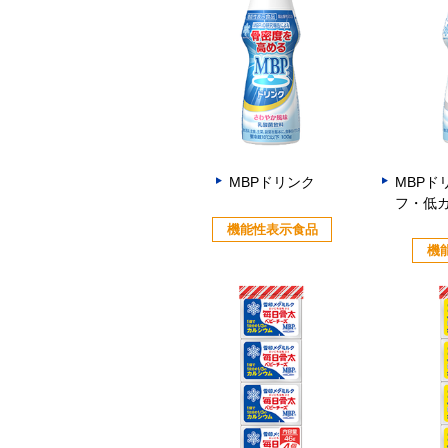
MBPドリンク
MBPド
フ・低
機能性表示食品
機