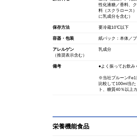
性化液糖／香料、ク
料（スクラロース）
に乳成分を含む）
保存方法
要冷蔵10℃以下
容器・包装
紙パック：本体／プ
アレルゲン
乳成分
（推奨表示含む）
備考
●よく振ってお飲み
※当社プルーンFe
比較して100ml当
ト、糖質40％以上
栄養機能食品