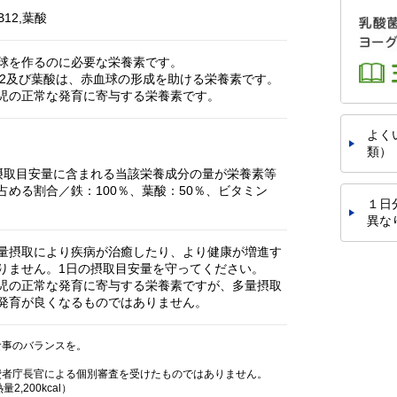
12,葉酸
球を作るのに必要な栄養素です。
12及び葉酸は、赤血球の形成を助ける栄養素です。
児の正常な発育に寄与する栄養素です。
よく
類）
摂取目安量に含まれる当該栄養成分の量が栄養素等
占める割合／鉄：100％、葉酸：50％、ビタミン
１日
異な
量摂取により疾病が治癒したり、より健康が増進す
りません。1日の摂取目安量を守ってください。
児の正常な発育に寄与する栄養素ですが、多量摂取
発育が良くなるものではありません。
食事のバランスを。
費者庁長官による個別審査を受けたものではありません。
,200kcal）