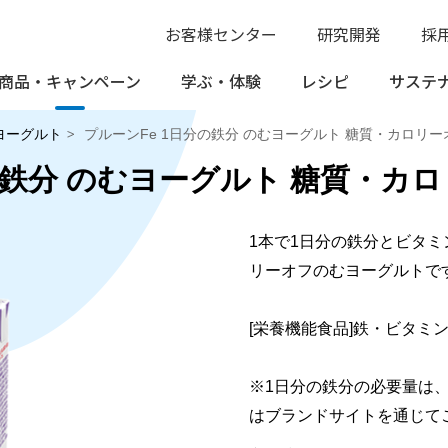
お客様センター
研究開発
採
商品・
キャンペーン
学ぶ・
体験
レシピ
サステ
ヨーグルト
プルーンFe 1日分の鉄分 のむヨーグルト 糖質・カロリー
の鉄分 のむヨーグルト 糖質・カ
1本で1日分の鉄分とビタミ
リーオフのむヨーグルトで
[栄養機能食品]鉄・ビタミン
※1日分の鉄分の必要量は
はブランドサイトを通じて