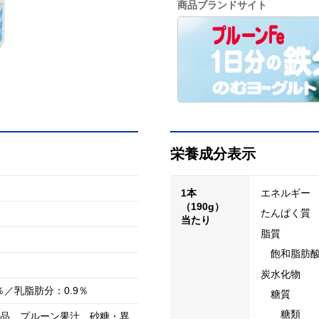
商品ブランドサイト
栄養成分表示
1本
エネルギー
（190g）
たんぱく質
当たり
脂質
飽和脂肪
炭水化物
％／乳脂肪分：0.9％
糖質
糖類
品、プルーン果汁、砂糖・異