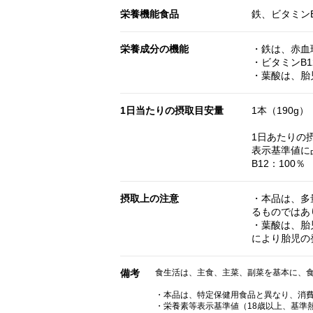
栄養機能食品
鉄、ビタミンB
栄養成分の機能
・鉄は、赤血
・ビタミンB
・葉酸は、胎
1日当たりの摂取目安量
1本（190g）
1日あたりの
表示基準値に
B12：100％
摂取上の注意
・本品は、多
るものではあ
・葉酸は、胎
により胎児の
備考
食生活は、主食、主菜、副菜を基本に、
・本品は、特定保健用食品と異なり、消
・栄養素等表示基準値（18歳以上、基準熱量2