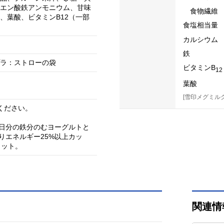
エン酸鉄アンモニウム、甘味
食物繊維
、葉酸、ビタミンB12（一部
食塩相当量
カルシウム
鉄
ラ：ストローの袋
ビタミンB
12
葉酸
[雪印メグミルク
ください。
1日分の鉄分のむヨーグルトと
たりエネルギー25%以上カッ
カット。
関連情