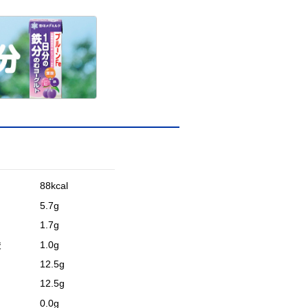
88kcal
5.7g
1.7g
1.0g
酸
12.5g
12.5g
0.0g