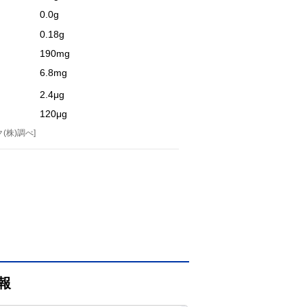
0.0g
0.18g
190mg
6.8mg
2.4μg
120μg
(株)調べ]
報