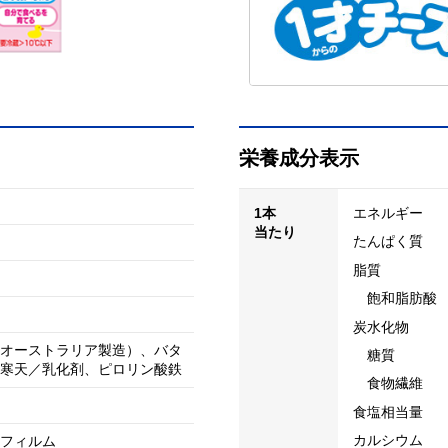
栄養成分表示
1本
エネルギー
当たり
たんぱく質
脂質
飽和脂肪酸
炭水化物
オーストラリア製造）、バタ
糖質
寒天／乳化剤、ピロリン酸鉄
食物繊維
食塩相当量
カルシウム
フィルム