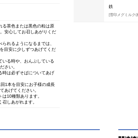
鉄
[雪印メグミルク(
れる茶色または黒色の粒は原
。安心してお召しあがりくだ
べられるようになるまでは、
mを目安に少しずつあげてくだ
ている時や、おんぶしている
ださい。
る時は必ずそばについてあげ
1回1本を目安にお子様の成長
てあげてください。
トは10種類あります。
く召しあがれます。