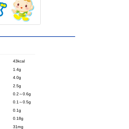
43kcal
1.4g
4.0g
2.5g
0.2～0.6g
0.1～0.5g
0.1g
0.18g
31mg