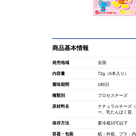
商品基本情報
発売地域
全国
内容量
72g（6本入り）
賞味期間
180日
種類別
プロセスチーズ
原材料名
ナチュラルチーズ（
ー、乳たんぱく質、
保存方法
要冷蔵10℃以下
容器・包装
紙：外箱、プラ：内