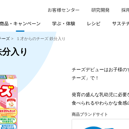
お客様センター
研究開発
採
商品・
キャンペーン
学ぶ・
体験
レシピ
サステ
チーズ
１才からのチーズ 鉄分入り
鉄分入り
チーズデビューはお子様の
チーズ」で！
発育の盛んな乳幼児に必要
食べられるやわらかな食感
商品ブランドサイト