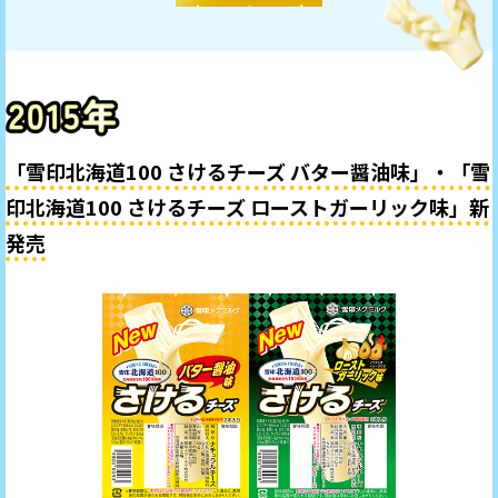
「雪印北海道100 さけるチーズ バター醤油味」・
「雪
印北海道100 さけるチーズ ローストガーリック味」新
発売