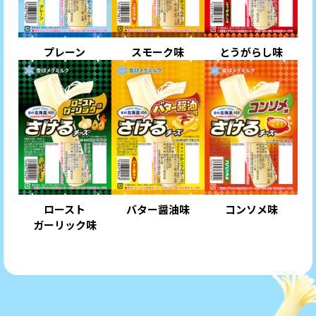
プレーン
スモーク味
とうがらし味
ロースト
バター醤油味
コンソメ味
ガーリック味