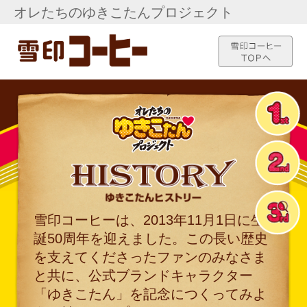
オレたちのゆきこたんプロジェクト
雪印コーヒーは、2013年11月1日に生
誕50周年を迎えました。この長い歴史
を支えてくださったファンのみなさま
と共に、公式ブランドキャラクター
「ゆきこたん」を記念につくってみよ
うと始まったプロジェクトです。