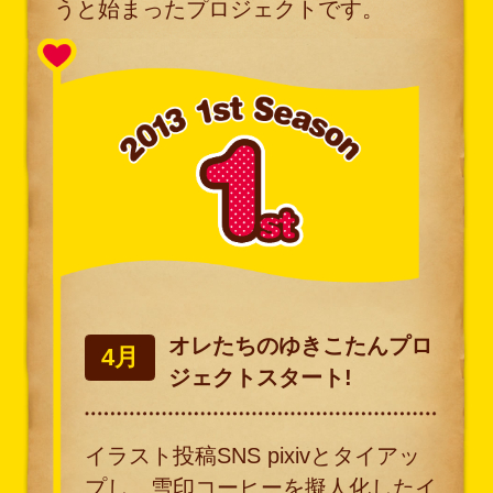
オレたちのゆきこたんプロ
4月
ジェクトスタート!
イラスト投稿SNS pixivとタイアッ
プし、雪印コーヒーを擬人化したイ
ラストを募集開始！手本絵師さんと
して、イチゼンさん、のんさん、
cometさんのイラストが登場。