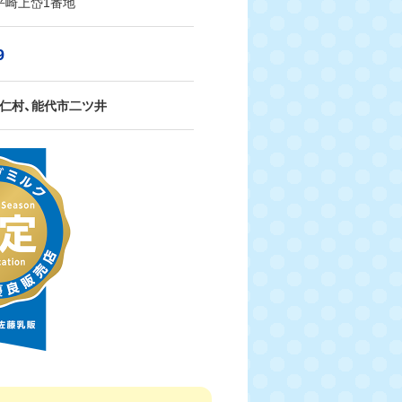
平崎上岱1番地
9
仁村、能代市二ツ井