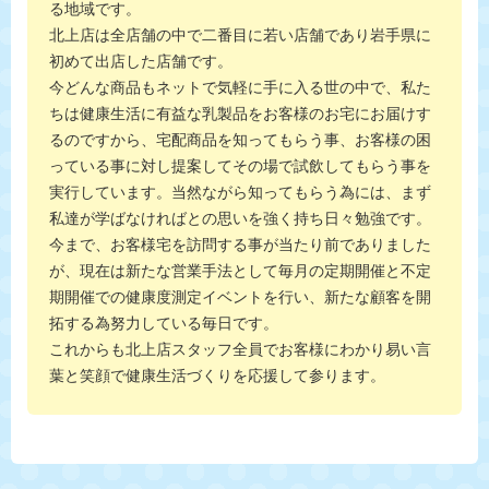
る地域です。
北上店は全店舗の中で二番目に若い店舗であり岩手県に
初めて出店した店舗です。
今どんな商品もネットで気軽に手に入る世の中で、私た
ちは健康生活に有益な乳製品をお客様のお宅にお届けす
るのですから、宅配商品を知ってもらう事、お客様の困
っている事に対し提案してその場で試飲してもらう事を
実行しています。当然ながら知ってもらう為には、まず
私達が学ばなければとの思いを強く持ち日々勉強です。
今まで、お客様宅を訪問する事が当たり前でありました
が、現在は新たな営業手法として毎月の定期開催と不定
期開催での健康度測定イベントを行い、新たな顧客を開
拓する為努力している毎日です。
これからも北上店スタッフ全員でお客様にわかり易い言
葉と笑顔で健康生活づくりを応援して参ります。