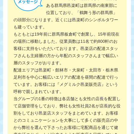
ある群馬県邑楽町は群馬県の南東部に
位置しており、「鶴舞う形の群馬県」
の頭部分になります。近くには邑楽町のシンボルタワー
も建っています。
もともとは19年前に群馬県板倉町で創業し、15年前現在
の場所に移動しました。従業員数は11名で約800軒のお
客様に支持をいただいております。邑楽店の配達スタッ
フさんも主婦層の方から年配のスタッフさんまで幅広い
層のスタッフがおります。
配達エリアは邑楽町・館林市・大泉町・太田市・栃木県
足利市を中心に幅広いエリアの配達を昼間の配達で行っ
ています。お客様には『メグミルク邑楽販売店』という
呼称で親しまれています。
当グループの1番の特徴は各店舗とも女性の店長を配置し
て店舗管理をしており、弊社も女性社員2名が店長的な役
割をしており邑楽店スタッフをまとめています。お客様
とのコミュニケーションを大事にして多くの販売店の中
から弊社を選んで下さったお客様に宅配商品を通じて健