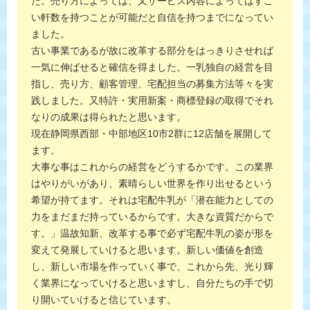
た。売り方によっては、又サービス内容によってはすご
い軒数を持つことが可能だと自信を持つまでになってい
ました。
古い事業であるが故に改革する部分をはっきりさせれば
一気に伸ばせると確信を得ました。一乳独自の経営を目
指し、売り方、顧客管理、宅配担当の募集方法等々を実
践しました。又特許・実用新案・商標登録の取得でそれ
なりの成果は得られたと思います。
現在静岡県西部・中部地区10市2群に12店舗を展開して
ます。
大事な事はこれからの経営をどうするかです。この業界
はやりがいがあり、素晴らしい世界を作り出せるという
希望が持てます。それは宅配牛乳が「潜在能力としての
力をまだまだ持っているからです。大きな資質だからで
す。」温故知新、改革する事で必ず宅配牛乳の姿が形を
変えて発展していけると思います。新しい価値を創造
し、新しい市場を作っていく事で、これから先、光り輝
く業界になっていけると思いますし、自分たちの手で切
り開いていけると信じています。