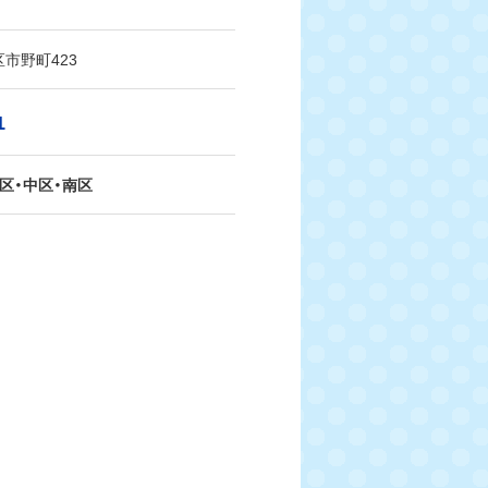
市野町423
1
区・中区・南区